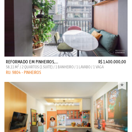
REFORMADO EM PINHEIROS,...
R$ 1.400.000,00
2
58,11 M
/ 2 QUARTOS (1 SUITE) / 1 BANHEIRO / 1 LAVABO / 1 VAGA
RU: 9804 - PINHEIROS