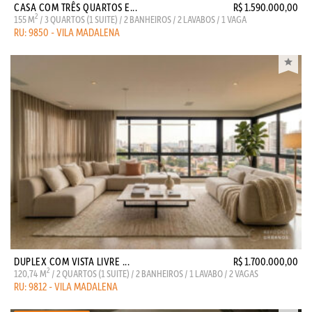
CASA COM TRÊS QUARTOS E...
R$ 1.590.000,00
2
155 M
/ 3 QUARTOS (1 SUITE) / 2 BANHEIROS / 2 LAVABOS / 1 VAGA
RU: 9850 - VILA MADALENA
DUPLEX COM VISTA LIVRE ...
R$ 1.700.000,00
2
120,74 M
/ 2 QUARTOS (1 SUITE) / 2 BANHEIROS / 1 LAVABO / 2 VAGAS
RU: 9812 - VILA MADALENA