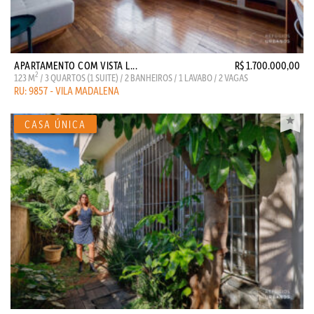
APARTAMENTO COM VISTA L...
R$ 1.700.000,00
2
123 M
/ 3 QUARTOS (1 SUITE) / 2 BANHEIROS / 1 LAVABO / 2 VAGAS
RU: 9857 - VILA MADALENA