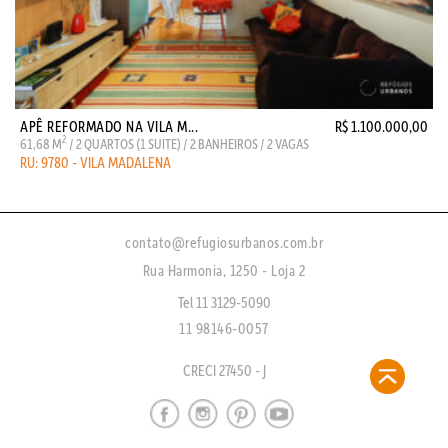
APÊ REFORMADO NA VILA M...
R$ 1.100.000,00
2
61,68 M
/ 2 QUARTOS (1 SUITE) / 2 BANHEIROS / 2 VAGAS
RU: 9780 - VILA MADALENA
contato@refugiosurbanos.com.br
Rua Harmonia, 1250 - Loja 2
Tel 11 3129-5090
11 98146-0057
CRECI 27450 - J