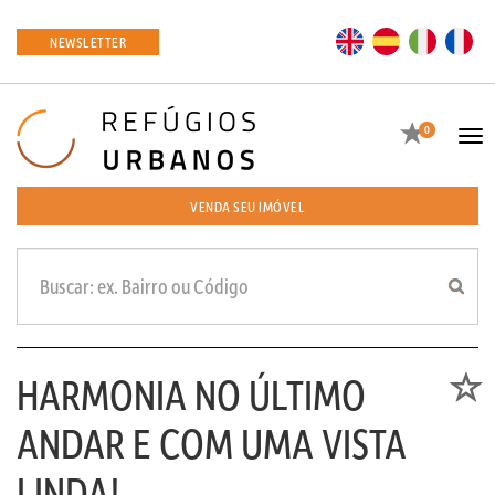
EN
ES
IT
FR
NEWSLETTER
Favoritos
0
Tog
navi
VENDA SEU IMÓVEL
HARMONIA NO ÚLTIMO
Favori
ANDAR E COM UMA VISTA
LINDA!