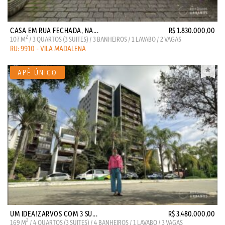
CASA EM RUA FECHADA, NA...
R$ 1.830.000,00
2
107 M
/ 3 QUARTOS (3 SUITES) / 3 BANHEIROS / 1 LAVABO / 2 VAGAS
RU: 9910 - VILA MADALENA
UM IDEA!ZARVOS COM 3 SU...
R$ 3.480.000,00
2
169 M
/ 4 QUARTOS (3 SUITES) / 4 BANHEIROS / 1 LAVABO / 3 VAGAS