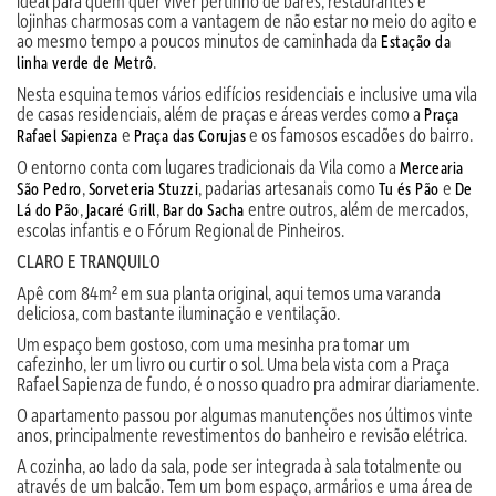
ideal para quem quer viver pertinho de bares, restaurantes e
lojinhas charmosas com a vantagem de não estar no meio do agito e
ao mesmo tempo a poucos minutos de caminhada da
Estação da
.
linha verde de Metrô
Nesta esquina temos vários edifícios residenciais e inclusive uma vila
de casas residenciais, além de praças e áreas verdes como a
Praça
e
e os famosos escadões do bairro.
Rafael Sapienza
Praça das Corujas
O entorno conta com lugares tradicionais da Vila como a
Mercearia
,
, padarias artesanais como
e
São Pedro
Sorveteria Stuzzi
Tu és Pão
De
,
,
entre outros, além de mercados,
Lá do Pão
Jacaré Grill
Bar do Sacha
escolas infantis e o Fórum Regional de Pinheiros.
CLARO E TRANQUILO
Apê com 84m² em sua planta original, aqui temos uma varanda
deliciosa, com bastante iluminação e ventilação.
Um espaço bem gostoso, com uma mesinha pra tomar um
cafezinho, ler um livro ou curtir o sol. Uma bela vista com a Praça
Rafael Sapienza de fundo, é o nosso quadro pra admirar diariamente.
O apartamento passou por algumas manutenções nos últimos vinte
anos, principalmente revestimentos do banheiro e revisão elétrica.
A cozinha, ao lado da sala, pode ser integrada à sala totalmente ou
através de um balcão. Tem um bom espaço, armários e uma área de