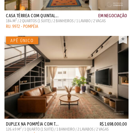
CASA TÉRREA COM QUINTAL...
EM NEGOCIAÇÃO
2
184 M
/ 2 QUARTOS (1 SUITE) / 2 BANHEIROS / 1 LAVABO / 2 VAGAS
RU: 9972 - POMPÉIA
DUPLEX NA POMPÉIA COM T...
R$ 1.698.000,00
2
126.49 M
/ 1 QUARTO (1 SUITE) / 1 BANHEIRO / 2 LAVABOS / 2 VAGAS