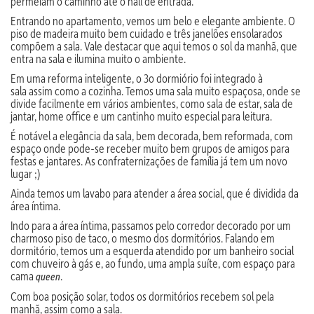
permeiam o caminho até o hall de entrada.
Entrando no apartamento, vemos um belo e elegante ambiente. O
piso de madeira muito bem cuidado e três janelões ensolarados
compõem a sala. Vale destacar que aqui temos o sol da manhã, que
entra na sala e ilumina muito o ambiente.
Em uma reforma inteligente, o 3o dormiório foi integrado à
sala assim como a cozinha. Temos uma sala muito espaçosa, onde se
divide facilmente em vários ambientes, como sala de estar, sala de
jantar, home office e um cantinho muito especial para leitura.
É notável a elegância da sala, bem decorada, bem reformada, com
espaço onde pode-se receber muito bem grupos de amigos para
festas e jantares. As confraternizações de família já tem um novo
lugar ;)
Ainda temos um lavabo para atender a área social, que é dividida da
área íntima.
Indo para a área íntima, passamos pelo corredor decorado por um
charmoso piso de taco, o mesmo dos dormitórios. Falando em
dormitório, temos um a esquerda atendido por um banheiro social
com chuveiro à gás e, ao fundo, uma ampla suíte, com espaço para
cama
.
queen
Com boa posição solar, todos os dormitórios recebem sol pela
manhã, assim como a sala.