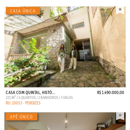
CASA COM QUINTAL, HISTÓ...
R$ 1.490.000,00
2
221 M
/ 4 QUARTOS / 2 BANHEIROS / 3 VAGAS
RU: 10053 - PERDIZES