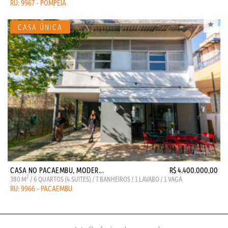
RU: 9967 - POMPÉIA
CASA NO PACAEMBU, MODER...
R$ 4.400.000,00
2
380 M
/ 6 QUARTOS (4 SUITES) / 7 BANHEIROS / 1 LAVABO / 1 VAGA
RU: 9966 - PACAEMBU