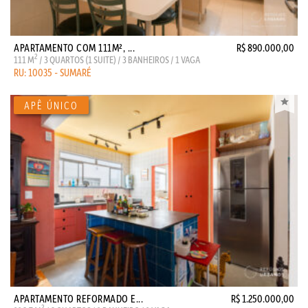
APARTAMENTO COM 111M², ...
R$ 890.000,00
2
111 M
/ 3 QUARTOS (1 SUITE) / 3 BANHEIROS / 1 VAGA
RU: 10035 - SUMARÉ
APARTAMENTO REFORMADO E...
R$ 1.250.000,00
2