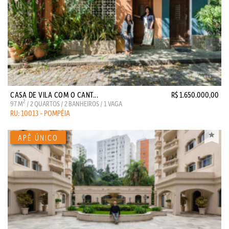
CASA DE VILA COM O CANT...
R$ 1.650.000,00
2
97 M
/ 2 QUARTOS / 2 BANHEIROS / 1 VAGA
RU: 10013 - POMPÉIA