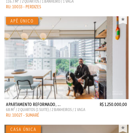
116.7 M
/ 2 QUARTOS / 1 BANHEIRO / 1 VAGA
RU: 10033 - PERDIZES
APARTAMENTO REFORMADO, ...
R$ 1.250.000,00
2
68 M
/ 2 QUARTOS (1 SUITE) / 2 BANHEIROS / 1 VAGA
RU: 10027 - SUMARÉ