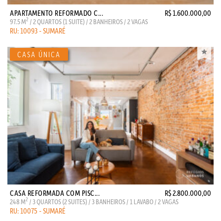
APARTAMENTO REFORMADO C...
R$ 1.600.000,00
2
97.5 M
/ 2 QUARTOS (1 SUITE) / 2 BANHEIROS / 2 VAGAS
RU: 10093 - SUMARÉ
CASA REFORMADA COM PISC...
R$ 2.800.000,00
2
248 M
/ 3 QUARTOS (2 SUITES) / 3 BANHEIROS / 1 LAVABO / 2 VAGAS
RU: 10075 - SUMARÉ