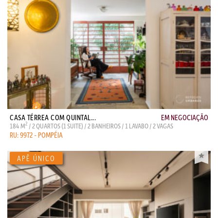
CASA TÉRREA COM QUINTAL...
EM NEGOCIAÇÃO
2
184 M
/ 2 QUARTOS (1 SUITE) / 2 BANHEIROS / 1 LAVABO / 2 VAGAS
RU: 9972 - POMPÉIA