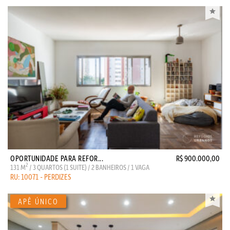
OPORTUNIDADE PARA REFOR...
R$ 900.000,00
2
131 M
/ 3 QUARTOS (1 SUITE) / 2 BANHEIROS / 1 VAGA
RU: 10071 - PERDIZES