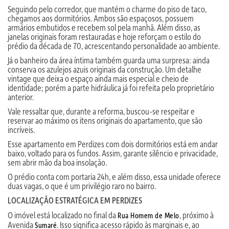
Seguindo pelo corredor, que mantém o charme do piso de taco,
chegamos aos dormitórios. Ambos são espaçosos, possuem
armários embutidos e recebem sol pela manhã. Além disso, as
janelas originais foram restauradas e hoje reforçam o estilo do
prédio da década de 70, acrescentando personalidade ao ambiente.
Já o banheiro da área íntima também guarda uma surpresa: ainda
conserva os azulejos azuis originais da construção. Um detalhe
vintage que deixa o espaço ainda mais especial e cheio de
identidade; porém a parte hidráulica já foi refeita pelo proprietário
anterior.
Vale ressaltar que, durante a reforma, buscou-se respeitar e
reservar ao máximo os itens originais do apartamento, que são
incríveis.
Esse apartamento em Perdizes com dois dormitórios está em andar
baixo, voltado para os fundos. Assim, garante silêncio e privacidade,
sem abrir mão da boa insolação.
O prédio conta com portaria 24h, e além disso, essa unidade oferece
duas vagas, o que é um privilégio raro no bairro.
LOCALIZAÇÃO ESTRATÉGICA EM PERDIZES
O imóvel está localizado no final da
, próximo à
Rua Homem de Melo
Avenida
. Isso significa acesso rápido às marginais e, ao
Sumaré