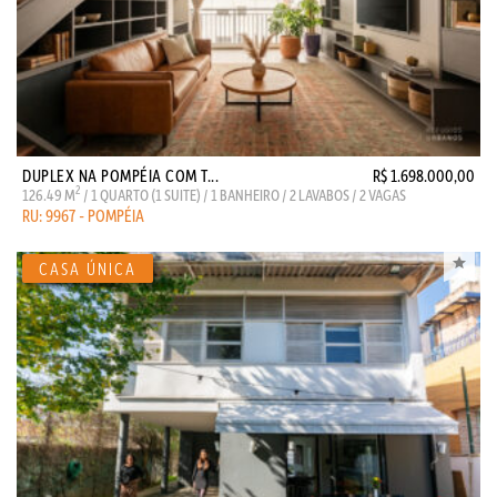
DUPLEX NA POMPÉIA COM T...
R$ 1.698.000,00
2
126.49 M
/ 1 QUARTO (1 SUITE) / 1 BANHEIRO / 2 LAVABOS / 2 VAGAS
RU: 9967 - POMPÉIA