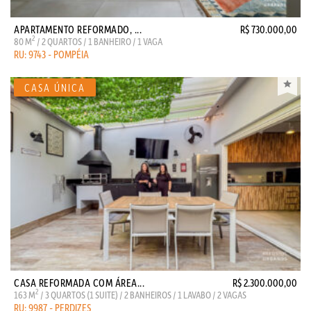
APARTAMENTO REFORMADO, ...
R$ 730.000,00
2
80 M
/ 2 QUARTOS / 1 BANHEIRO / 1 VAGA
RU: 9743 - POMPÉIA
CASA REFORMADA COM ÁREA...
R$ 2.300.000,00
2
163 M
/ 3 QUARTOS (1 SUITE) / 2 BANHEIROS / 1 LAVABO / 2 VAGAS
RU: 9987 - PERDIZES