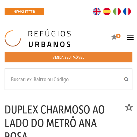
EN
ES
IT
FR
NEWSLETTER
Favoritos
0
Tog
navi
VENDA SEU IMÓVEL
DUPLEX CHARMOSO AO
Favori
LADO DO METRÔ ANA
ROSA