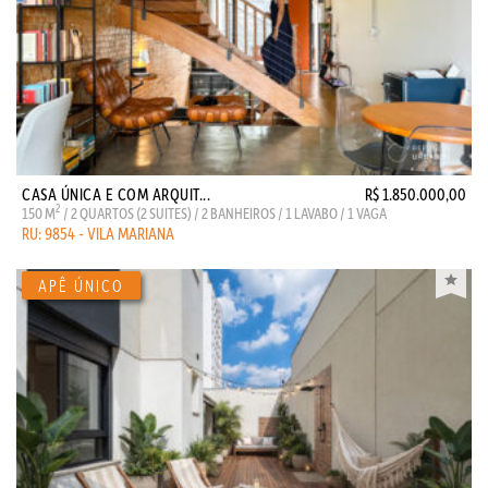
CASA ÚNICA E COM ARQUIT...
R$ 1.850.000,00
2
150 M
/ 2 QUARTOS (2 SUITES) / 2 BANHEIROS / 1 LAVABO / 1 VAGA
RU: 9854 - VILA MARIANA