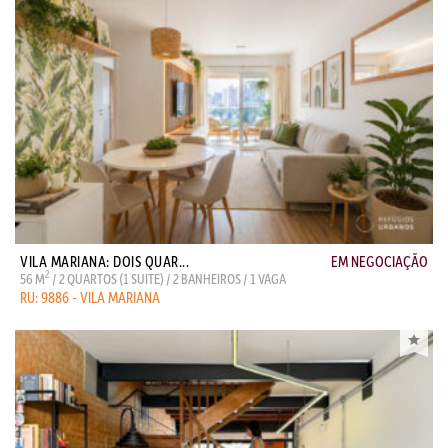
VILA MARIANA: DOIS QUAR...
EM NEGOCIAÇÃO
2
56 M
/ 2 QUARTOS (1 SUITE) / 2 BANHEIROS / 1 VAGA
RU: 9886 - VILA MARIANA