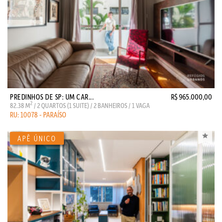
PREDINHOS DE SP: UM CAR...
R$ 965.000,00
2
82.38 M
/ 2 QUARTOS (1 SUITE) / 2 BANHEIROS / 1 VAGA
RU: 10078 - PARAÍSO