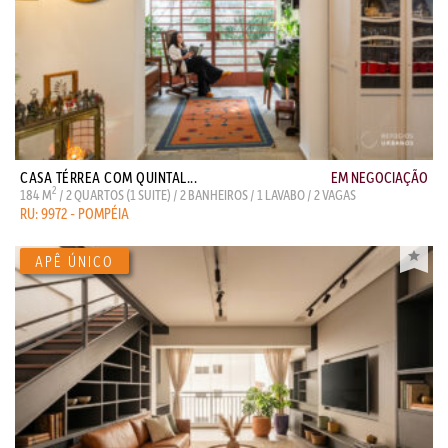
CASA TÉRREA COM QUINTAL...
EM NEGOCIAÇÃO
2
184 M
/ 2 QUARTOS (1 SUITE) / 2 BANHEIROS / 1 LAVABO / 2 VAGAS
RU: 9972 - POMPÉIA