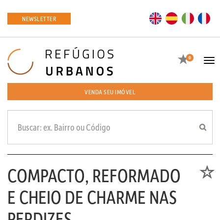
EN
ES
IT
FR
NEWSLETTER
Favoritos
0
Tog
navi
VENDA SEU IMÓVEL
COMPACTO, REFORMADO
Favori
E CHEIO DE CHARME NAS
PERDIZES