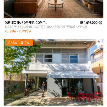
DUPLEX NA POMPÉIA COM T...
R$ 1.698.000,00
2
126.49 M
/ 1 QUARTO (1 SUITE) / 1 BANHEIRO / 2 LAVABOS / 2 VAGAS
RU: 9967 - POMPÉIA