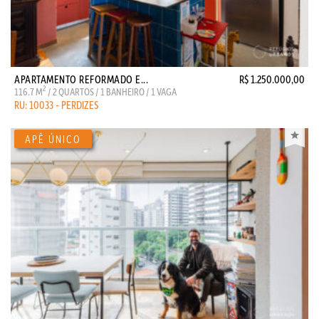
APARTAMENTO REFORMADO E...
R$ 1.250.000,00
2
116.7 M
/ 2 QUARTOS / 1 BANHEIRO / 1 VAGA
RU: 10033 - PERDIZES