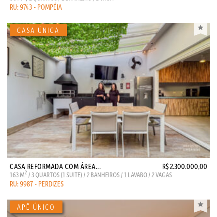
RU: 9743 - POMPÉIA
CASA REFORMADA COM ÁREA...
R$ 2.300.000,00
2
163 M
/ 3 QUARTOS (1 SUITE) / 2 BANHEIROS / 1 LAVABO / 2 VAGAS
RU: 9987 - PERDIZES