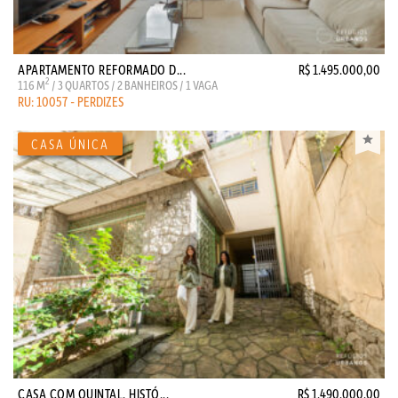
APARTAMENTO REFORMADO D...
R$ 1.495.000,00
2
116 M
/ 3 QUARTOS / 2 BANHEIROS / 1 VAGA
RU: 10057 - PERDIZES
CASA COM QUINTAL, HISTÓ...
R$ 1.490.000,00