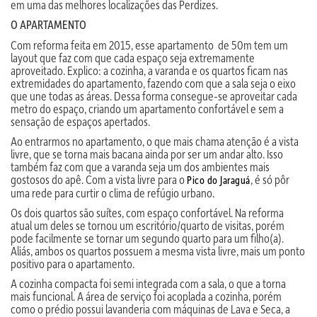
em uma das melhores localizações das Perdizes.
O APARTAMENTO
Com reforma feita em 2015, esse apartamento de 50m tem um
layout que faz com que cada espaço seja extremamente
aproveitado. Explico: a cozinha, a varanda e os quartos ficam nas
extremidades do apartamento, fazendo com que a sala seja o eixo
que une todas as áreas. Dessa forma consegue-se aproveitar cada
metro do espaço, criando um apartamento confortável e sem a
sensação de espaços apertados.
Ao entrarmos no apartamento, o que mais chama atenção é a vista
livre, que se torna mais bacana ainda por ser um andar alto. Isso
também faz com que a varanda seja um dos ambientes mais
gostosos do apê. Com a vista livre para o
, é só pôr
Pico do Jaraguá
uma rede para curtir o clima de refúgio urbano.
Os dois quartos são suítes, com espaço confortável. Na reforma
atual um deles se tornou um escritório/quarto de visitas, porém
pode facilmente se tornar um segundo quarto para um filho(a).
Aliás, ambos os quartos possuem a mesma vista livre, mais um ponto
positivo para o apartamento.
A cozinha compacta foi semi integrada com a sala, o que a torna
mais funcional. A área de serviço foi acoplada a cozinha, porém
como o prédio possui lavanderia com máquinas de Lava e Seca, a