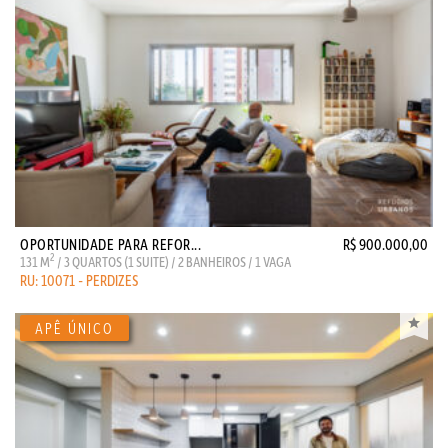
OPORTUNIDADE PARA REFOR...
R$ 900.000,00
2
131 M
/ 3 QUARTOS (1 SUITE) / 2 BANHEIROS / 1 VAGA
RU: 10071 - PERDIZES