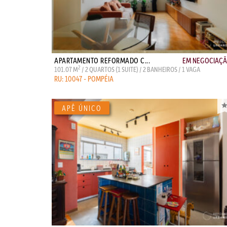
APARTAMENTO REFORMADO C...
EM NEGOCIAÇ
2
101.07 M
/ 2 QUARTOS (1 SUITE) / 2 BANHEIROS / 1 VAGA
RU: 10047 - POMPÉIA