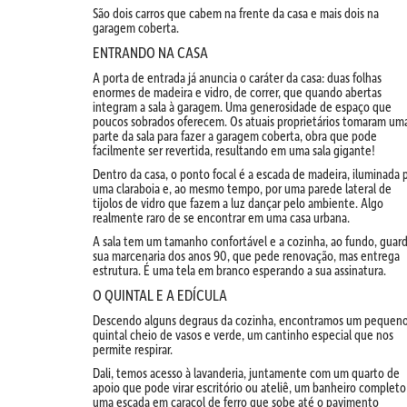
São dois carros que cabem na frente da casa e mais dois na
garagem coberta.
ENTRANDO NA CASA
A porta de entrada já anuncia o caráter da casa: duas folhas
enormes de madeira e vidro, de correr, que quando abertas
integram a sala à garagem. Uma generosidade de espaço que
poucos sobrados oferecem. Os atuais proprietários tomaram um
parte da sala para fazer a garagem coberta, obra que pode
facilmente ser revertida, resultando em uma sala gigante!
Dentro da casa, o ponto focal é a escada de madeira, iluminada 
uma claraboia e, ao mesmo tempo, por uma parede lateral de
tijolos de vidro que fazem a luz dançar pelo ambiente. Algo
realmente raro de se encontrar em uma casa urbana.
A sala tem um tamanho confortável e a cozinha, ao fundo, guar
sua marcenaria dos anos 90, que pede renovação, mas entrega
estrutura. É uma tela em branco esperando a sua assinatura.
O QUINTAL E A EDÍCULA
Descendo alguns degraus da cozinha, encontramos um pequen
quintal cheio de vasos e verde, um cantinho especial que nos
permite respirar.
Dali, temos acesso à lavanderia, juntamente com um quarto de
apoio que pode virar escritório ou ateliê, um banheiro completo
uma escada em caracol de ferro que sobe até o pavimento