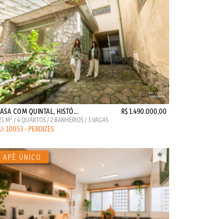
ASA COM QUINTAL, HISTÓ...
R$ 1.490.000,00
2
21 M
/ 4 QUARTOS / 2 BANHEIROS / 3 VAGAS
U: 10053 - PERDIZES