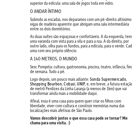
superior da edícula: uma sala de jogos toda em vidro.
O ANDAR ÍNTIMO
Subindo as escadas, nos deparamos com um pé-direito altíssimo
vigas de madeira aparente que abrigam uma sala intermediária
entre os dois dormitórios.
As duas suítes são espaçosas e confortáveis. A da esquerda, tem
uma varanda com vista para a vila e para a rua. A da direita, por
outro lado, olha para os fundos, para a edícula, para o verde. Ca
uma com seu próprio silêncio.
A 140 METROS, O MUNDO
Sesc Pompéia: cultura, gastronomia, piscina, teatro, infância, fim
de semana. Tudo a pé.
Logo depois, um pouco mais adiante:
Sonda Supermercado
,
Shopping Bourbon
,
Cobasi
,
UNIP,
e, em breve, a futura estaçã
de metrô Perdizes da Linha Laranja (a menos de 1km) que vai
transformar ainda mais a mobilidade daqui.
Afinal, essa é uma casa para quem quer criar os filhos com
liberdade, viver com cultura e construir memórias numa das
localizações mais afetivas de São Paulo.
Vamos descobrir juntos o que essa casa pode se tornar? Me
chama para uma visita. :)