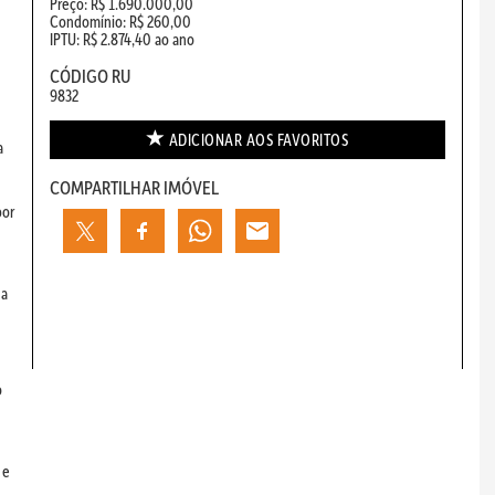
Preço: R$ 1.690.000,00
Condomínio: R$ 260,00
IPTU: R$ 2.874,40 ao ano
CÓDIGO RU
9832
ADICIONAR AOS
FAVORITOS
a
COMPARTILHAR IMÓVEL
por
da
o
 e