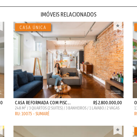
IMÓVEIS RELACIONADOS
00
CASA REFORMADA COM PISC...
R$ 2.800.000,00
O
2
248 M
/ 3 QUARTOS (2 SUITES) / 3 BANHEIROS / 1 LAVABO / 2 VAGAS
1
RU: 10075 - SUMARÉ
R