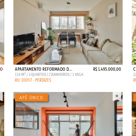
ÃO
APARTAMENTO REFORMADO D...
R$ 1.495.000,00
C
2
116 M
/ 3 QUARTOS / 2 BANHEIROS / 1 VAGA
2
RU: 10057 - PERDIZES
R