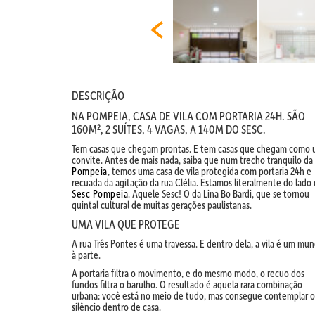
DESCRIÇÃO
NA POMPEIA, CASA DE VILA COM PORTARIA 24H. SÃO
160M², 2 SUÍTES, 4 VAGAS, A 140M DO SESC.
Tem casas que chegam prontas. E tem casas que chegam como
convite. Antes de mais nada, saiba que num trecho tranquilo da
Pompeia
, temos uma casa de vila protegida com portaria 24h e
recuada da agitação da rua Clélia. Estamos literalmente do lado
Sesc Pompeia
. Aquele Sesc! O da Lina Bo Bardi, que se tornou
quintal cultural de muitas gerações paulistanas.
UMA VILA QUE PROTEGE
A rua Três Pontes é uma travessa. E dentro dela, a vila é um mu
à parte.
A portaria filtra o movimento, e do mesmo modo, o recuo dos
fundos filtra o barulho. O resultado é aquela rara combinação
urbana: você está no meio de tudo, mas consegue contemplar o
silêncio dentro de casa.