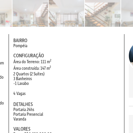
BAIRRO
Pompéia
CONFIGURAÇÃO
2
Área do Terreno: 111 m
 um
2
Área construída: 147 m
2 Quartos (2 Suítes)
 do
3 Banheiros
-1 Lavabo
4 Vagas
ndo
DETALHES
Portaria 24hs
Portaria Presencial
Varanda
VALORES