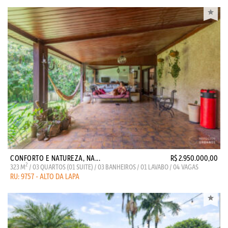
CONFORTO E NATUREZA, NA...
R$ 2.950.000,00
2
323 M
/ 03 QUARTOS (01 SUITE) / 03 BANHEIROS / 01 LAVABO / 04 VAGAS
RU: 9757 - ALTO DA LAPA