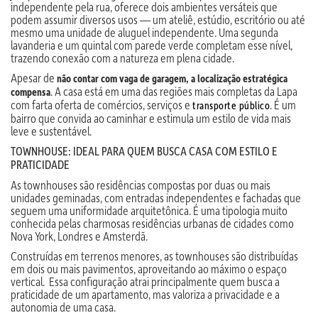
independente pela rua, oferece dois ambientes versáteis que
podem assumir diversos usos — um ateliê, estúdio, escritório ou até
mesmo uma unidade de aluguel independente. Uma segunda
lavanderia e um quintal com parede verde completam esse nível,
trazendo conexão com a natureza em plena cidade.
Apesar de
não contar com vaga de garagem, a localização estratégica
. A casa está em uma das regiões mais completas da Lapa
compensa
com farta oferta de comércios, serviços e
. É um
transporte público
bairro que convida ao caminhar e estimula um estilo de vida mais
leve e sustentável.
TOWNHOUSE: IDEAL PARA QUEM BUSCA CASA COM ESTILO E
PRATICIDADE
As townhouses são residências compostas por duas ou mais
unidades geminadas, com entradas independentes e fachadas que
seguem uma uniformidade arquitetônica. É uma tipologia muito
conhecida pelas charmosas residências urbanas de cidades como
Nova York, Londres e Amsterdã.
Construídas em terrenos menores, as townhouses são distribuídas
em dois ou mais pavimentos, aproveitando ao máximo o espaço
vertical. Essa configuração atrai principalmente quem busca a
praticidade de um apartamento, mas valoriza a privacidade e a
autonomia de uma casa.