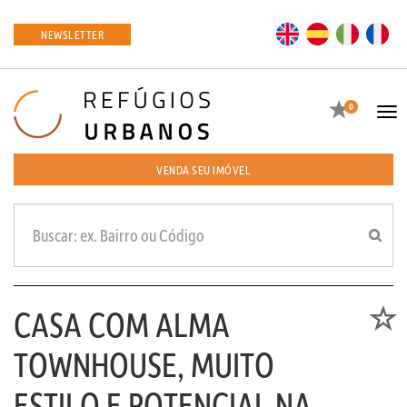
EN
ES
IT
FR
NEWSLETTER
Favoritos
0
Tog
navi
VENDA SEU IMÓVEL
CASA COM ALMA
Favori
TOWNHOUSE, MUITO
ESTILO E POTENCIAL NA