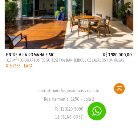
ENTRE VILA ROMANA E SIC...
R$ 3.980.000,00
2
317 M
/ 03 QUARTOS (03 SUITES) / 04 BANHEIROS / 02 LAVABOS / 04 VAGAS
RU: 7355 - LAPA
contato@refugiosurbanos.com.br
Rua Harmonia, 1250 - Loja 2
Tel 11 3129-5090
11 98146-0057
CRECI 27450 - J