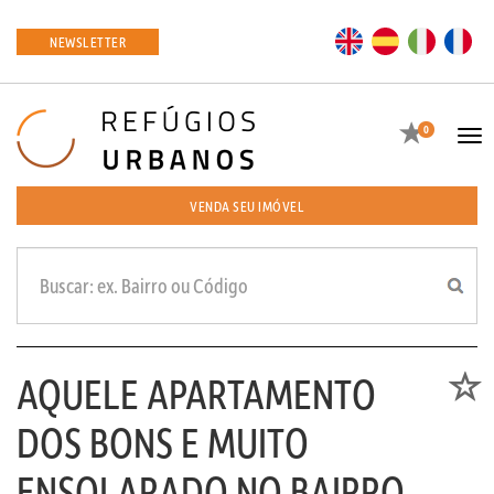
EN
ES
IT
FR
NEWSLETTER
Favoritos
0
Tog
navi
VENDA SEU IMÓVEL
AQUELE APARTAMENTO
Favori
DOS BONS E MUITO
ENSOLARADO NO BAIRRO