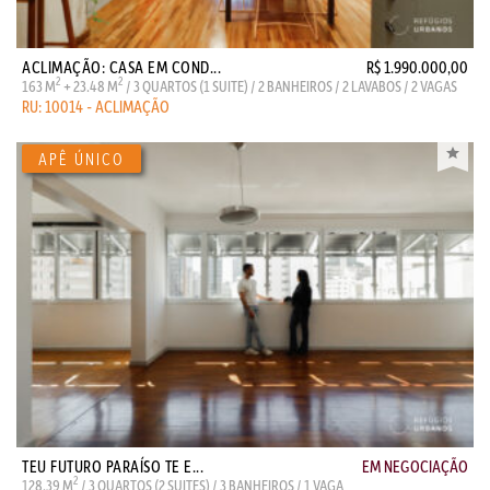
ACLIMAÇÃO: CASA EM COND...
R$ 1.990.000,00
2
2
163 M
+ 23.48 M
/ 3 QUARTOS (1 SUITE) / 2 BANHEIROS / 2 LAVABOS / 2 VAGAS
RU: 10014 - ACLIMAÇÃO
TEU FUTURO PARAÍSO TE E...
EM NEGOCIAÇÃO
2
128.39 M
/ 3 QUARTOS (2 SUITES) / 3 BANHEIROS / 1 VAGA