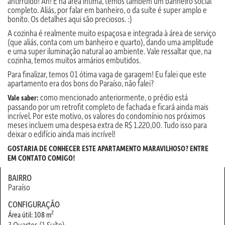
antirruído! Ah! E na área íntima, temos também um banheiro social
completo. Aliás, por falar em banheiro, o da suíte é super amplo e
bonito. Os detalhes aqui são preciosos. :)
A cozinha é realmente muito espaçosa e integrada à área de serviço
(que aliás, conta com um banheiro e quarto), dando uma amplitude
e uma super iluminação natural ao ambiente. Vale ressaltar que, na
cozinha, temos muitos armários embutidos.
Para finalizar, temos 01 ótima vaga de garagem! Eu falei que este
apartamento era dos bons do Paraíso, não falei?
como mencionado anteriormente, o prédio está
Vale saber:
passando por um retrofit completo de fachada e ficará ainda mais
incrível. Por este motivo, os valores do condomínio nos próximos
meses incluem uma despesa extra de R$ 1.220,00. Tudo isso para
deixar o edifício ainda mais incrível!
GOSTARIA DE CONHECER ESTE APARTAMENTO MARAVILHOSO? ENTRE
EM CONTATO COMIGO!
BAIRRO
Paraíso
CONFIGURAÇÃO
2
Área útil: 108 m
3 Quartos (1 Suíte)