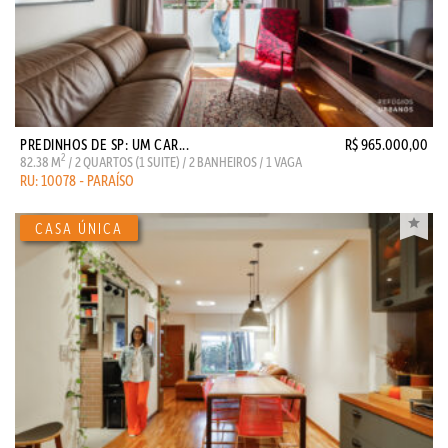
PREDINHOS DE SP: UM CAR...
R$ 965.000,00
2
82.38 M
/ 2 QUARTOS (1 SUITE) / 2 BANHEIROS / 1 VAGA
RU: 10078 - PARAÍSO