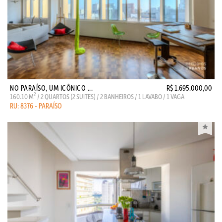
NO PARAÍSO, UM ICÔNICO ...
R$ 1.695.000,00
2
160.10 M
/ 2 QUARTOS (2 SUITES) / 2 BANHEIROS / 1 LAVABO / 1 VAGA
RU: 8376 - PARAÍSO