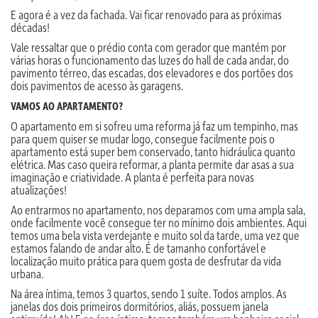
E agora é a vez da fachada. Vai ficar renovado para as próximas
décadas!
Vale ressaltar que o prédio conta com gerador que mantém por
várias horas o funcionamento das luzes do hall de cada andar, do
pavimento térreo, das escadas, dos elevadores e dos portões dos
dois pavimentos de acesso às garagens.
VAMOS AO APARTAMENTO?
O apartamento em si sofreu uma reforma já faz um tempinho, mas
para quem quiser se mudar logo, consegue facilmente pois o
apartamento está super bem conservado, tanto hidráulica quanto
elétrica. Mas caso queira reformar, a planta permite dar asas a sua
imaginação e criatividade. A planta é perfeita para novas
atualizações!
Ao entrarmos no apartamento, nos deparamos com uma ampla sala,
onde facilmente você consegue ter no mínimo dois ambientes. Aqui
temos uma bela vista verdejante e muito sol da tarde, uma vez que
estamos falando de andar alto. É de tamanho confortável e
localização muito prática para quem gosta de desfrutar da vida
urbana.
Na área íntima, temos 3 quartos, sendo 1 suíte. Todos amplos. As
janelas dos dois primeiros dormitórios, aliás, possuem janela