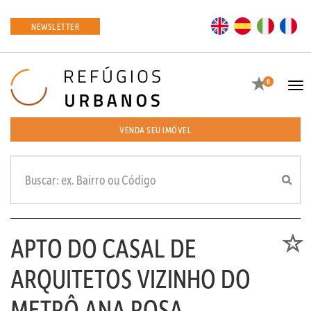
EN
ES
IT
FR
NEWSLETTER
Favoritos
0
Tog
navi
VENDA SEU IMÓVEL
APTO DO CASAL DE
Favori
ARQUITETOS VIZINHO DO
METRÔ ANA ROSA