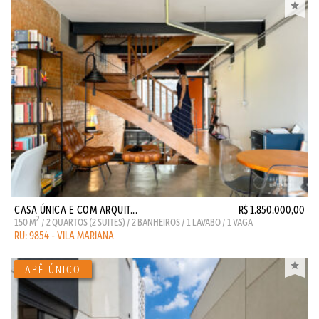
CASA ÚNICA E COM ARQUIT...
R$ 1.850.000,00
2
150 M
/ 2 QUARTOS (2 SUITES) / 2 BANHEIROS / 1 LAVABO / 1 VAGA
RU: 9854 - VILA MARIANA