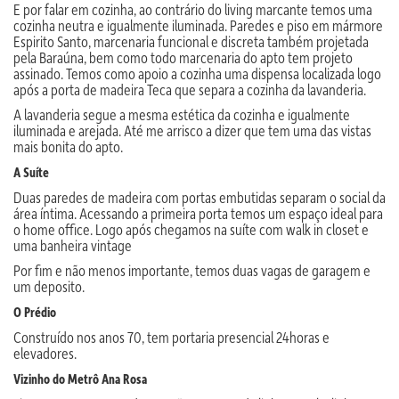
E por falar em cozinha, ao contrário do living marcante temos uma
cozinha neutra e igualmente iluminada. Paredes e piso em mármore
Espirito Santo, marcenaria funcional e discreta também projetada
pela Baraúna, bem como todo marcenaria do apto tem projeto
assinado. Temos como apoio a cozinha uma dispensa localizada logo
após a porta de madeira Teca que separa a cozinha da lavanderia.
A lavanderia segue a mesma estética da cozinha e igualmente
iluminada e arejada. Até me arrisco a dizer que tem uma das vistas
mais bonita do apto.
A Suíte
Duas paredes de madeira com portas embutidas separam o social da
área íntima. Acessando a primeira porta temos um espaço ideal para
o home office. Logo após chegamos na suíte com walk in closet e
uma banheira vintage
Por fim e não menos importante, temos duas vagas de garagem e
um deposito.
O Prédio
Construído nos anos 70, tem portaria presencial 24horas e
elevadores.
Vizinho do Metrô Ana Rosa