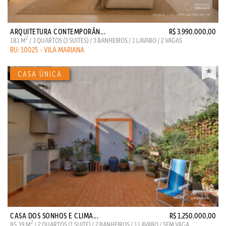
ARQUITETURA CONTEMPORÂN...
R$ 3.990.000,00
2
181 M
/ 3 QUARTOS (3 SUITES) / 3 BANHEIROS / 1 LAVABO / 2 VAGAS
RU: 10025 - VILA MARIANA
CASA DOS SONHOS E CLIMA...
R$ 1.250.000,00
2
85.39 M
/ 2 QUARTOS (1 SUITE) / 2 BANHEIROS / 1 LAVABO / SEM VAGA