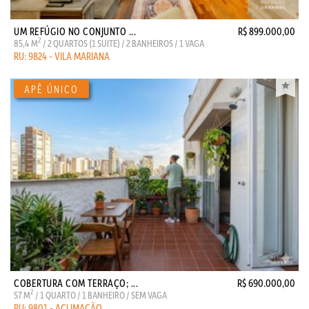
UM REFÚGIO NO CONJUNTO ...
R$ 899.000,00
2
85,4 M
/ 2 QUARTOS (1 SUITE) / 2 BANHEIROS / 1 VAGA
RU: 9824 - VILA MARIANA
COBERTURA COM TERRAÇO; ...
R$ 690.000,00
2
57 M
/ 1 QUARTO / 1 BANHEIRO / SEM VAGA
RU: 9801 - ACLIMAÇÃO