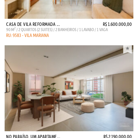
CASA DE VILA REFORMADA ...
R$ 1.600.000,00
2
90 M
/ 2 QUARTOS (2 SUITES) / 2 BANHEIROS / 1 LAVABO / 1 VAGA
RU: 9583 - VILA MARIANA
NO PARAÍSO, UM APARTAME...
R$ 2.190.000,00