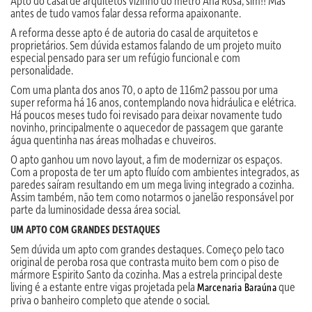
Apto do casal de arquitetos vizinho do metrô Ana Rosa, sim!! Mas
antes de tudo vamos falar dessa reforma apaixonante.
A reforma desse apto é de autoria do casal de arquitetos e
proprietários. Sem dúvida estamos falando de um projeto muito
especial pensado para ser um refúgio funcional e com
personalidade.
Com uma planta dos anos 70, o apto de 116m2 passou por uma
super reforma há 16 anos, contemplando nova hidráulica e elétrica.
Há poucos meses tudo foi revisado para deixar novamente tudo
novinho, principalmente o aquecedor de passagem que garante
água quentinha nas áreas molhadas e chuveiros.
O apto ganhou um novo layout, a fim de modernizar os espaços.
Com a proposta de ter um apto fluído com ambientes integrados, as
paredes saíram resultando em um mega living integrado a cozinha.
Assim também, não tem como notarmos o janelão responsável por
parte da luminosidade dessa área social.
UM APTO COM GRANDES DESTAQUES
Sem dúvida um apto com grandes destaques. Começo pelo taco
original de peroba rosa que contrasta muito bem com o piso de
mármore Espirito Santo da cozinha. Mas a estrela principal deste
living é a estante entre vigas projetada pela
que
Marcenaria Baraúna
priva o banheiro completo que atende o social.