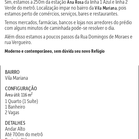
Sim, estamos a 250m da estação
da linha 1 Azul e linha 2
Ana Rosa
Verde do metrô. Localização impar no bairro da
, pois
Vila Mariana
estamos perto de comércios, serviços, bares e restaurantes.
Temos mercados, farmácias, bancos e lojas nos arredores do prédio
com alguns minutos de caminhada pode-se resolver o dia.
Além disso estamos a poucos passos da Rua Domingos de Moraes e
rua Vergueiro.
Moderno e contemporâneo, sem dúvida seu novo Refúgio
BAIRRO
Vila Mariana
CONFIGURAÇÃO
2
Área útil: 116 m
1 Quarto (1 Suíte)
1 Banheiro
2 Vagas
DETALHES
Andar Alto
Até 700m do metrô