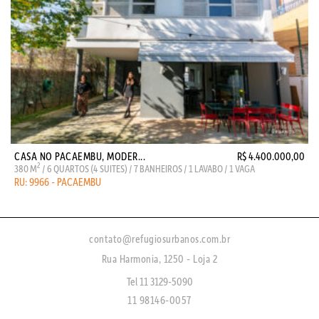
CASA NO PACAEMBU, MODER...
R$ 4.400.000,00
2
380 M
/ 6 QUARTOS (4 SUITES) / 7 BANHEIROS / 1 LAVABO / 1 VAGA
RU: 9966 - PACAEMBU
contato@refugiosurbanos.com.br
Rua Harmonia, 1250 - Loja 2
Tel 11 3129-5090
11 98146-0057