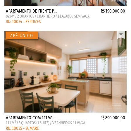
APARTAMENTO DE FRENTE P...
R$ 790.000,00
2
82 M
/ 2 QUARTOS / 1 BANHEIRO / 1 LAVABO / SEM VAGA
RU: 10034 - PERDIZES
APARTAMENTO COM 111M², ...
R$ 890.000,00
2
111 M
/ 3 QUARTOS (1 SUITE) / 3 BANHEIROS / 1 VAGA
RU: 10035 - SUMARÉ