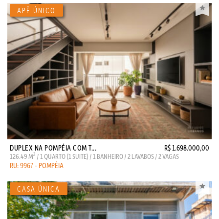
DUPLEX NA POMPÉIA COM T...
R$ 1.698.000,00
2
126.49 M
/ 1 QUARTO (1 SUITE) / 1 BANHEIRO / 2 LAVABOS / 2 VAGAS
RU: 9967 - POMPÉIA