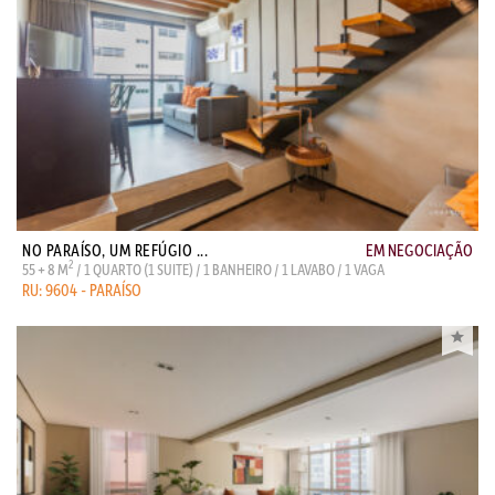
NO PARAÍSO, UM REFÚGIO ...
EM NEGOCIAÇÃO
2
55 + 8 M
/ 1 QUARTO (1 SUITE) / 1 BANHEIRO / 1 LAVABO / 1 VAGA
RU: 9604 - PARAÍSO