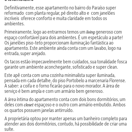
Definitivamente, esse apartamento no bairro do Paraíso super
reformado com planta regular, pé direito alto e com janelões
incríveis oferece conforto e muita claridade em todos os
ambientes.
Primeiramente, logo ao entrarmos temos um
generoso com
living
espaço confortável para dois ambientes. É um espetáculo a parte!
Os janelões piso-teto proporcionam iluminação fantástica ao
apartamento. Este ambiente ainda conta com um lavabo, logo na
entrada, super arejado.
Os tacos estão impecavelmente bem cuidados, sua tonalidade fosca
garante um ambiente aconchegante, sofisticado e super clean.
Este apê conta com uma cozinha minimalista super iluminada,
pensada em cada detalhe, do piso Portobelo a marcenaria Florense.
A saber: a coifa e o forno ficarão para o novo morador. A área de
serviço é bem ampla e com um armário bem generoso.
A área íntima do apartamento conta com dois bons dormitórios, um
deles com
espaçoso e o outro com armário embutido. Ambos
closet
os quartos possuem janelas antirruído.
A proprietária optou por manter apenas um banheiro completo para
atender aos dois dormitórios, contudo, há possibilidade de criar uma
suíte.