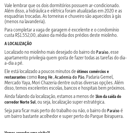
Vale lembrar que os dois dormitórios possuem ar-condicionado.
Além disso, a hidráulica e elétrica foram atualizadas em 2020 e as
esquadrias trocadas. As torneiras e chuveiro são aquecidos à gás
(menos na lavanderia).
Para completar a vaga de garagem é excelente e o condomínio
custa R$1.552,00, abaixo da média dos prédios deste miolinho.
A LOCALIZAÇÃO
Localizado no miolinho mais desejado do bairro do
, esse
Paraíso
apartamento privilegia quem gosta de fazer todas as tarefas do dia-
a-dia a pé.
Ele está localizado a poucos minutos de
ótimos comércios e
como
,
, Padaria Gemel,
restaurantes
Rong He
Academia do Pão
Mercado Yaya, Mori Chazeria dentre outras diversas opções. Além
disso, temos excelentes escolas, bancos e hospitais bem próximos.
Ainda falando da localização, estamos a menos de
1km da saída do
, ou seja, localização super estratégica.
corredor Norte Sul
Seja para ficar mais perto do trabalho ou não, o bairro do
é
Paraíso
um bairro bastante acolhedor e super perto do Parque Ibirapuera.
Vamos agendar uma visita?!