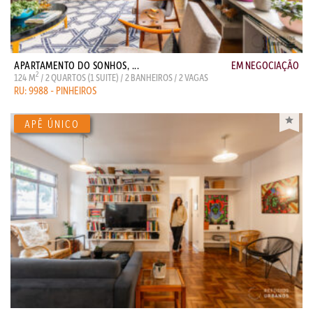
APARTAMENTO DO SONHOS, ...
EM NEGOCIAÇÃO
2
124 M
/ 2 QUARTOS (1 SUITE) / 2 BANHEIROS / 2 VAGAS
RU: 9988 - PINHEIROS