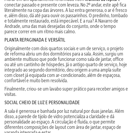
conectar passado e presente com leveza. No 2º andar, este apê fica
literalmente na copa das árvores. A luz entra generosa, o ar é fresco
e, além disso, dá até para ouvir os passarinhos. O predinho, tombado
e totalmente restaurado, está impecável. E a rua? A Navarro de
Andrade, uma das mais desejadas do conjunto, onde o tempo
parece correr em um ritmo mais calmo.
PLANTA REPAGINADA E VERSÁTIL
Originalmente com dois quartos sociais e um de serviço, o projeto
de reforma abriu um dos dormitórios para a sala. Assim, surgiu um
ambiente multiuso que pode funcionar como sala de jantar, office
ou até um cantinho de hóspedes. Já o antigo quarto de serviço, hoje
integrado ao segundo dormitório, deu origem a uma ampla suíte
com closet já equipada com ar-condicionado, além de espaçosa,
confortável e muito bem resolvida.
Finalmente, criou-se um lavabo super prático para receber amigos e
visitas.
SOCIAL CHEIO DE LUZ E PERSONALIDADE
A sala é generosa e banhada por luz natural por duas janelas. Além
disso, a parede de tijolo de vidro potencializa a claridade e dá
personalidade ao espaço. A circulação é fluida, o que permite
diferentes composições de layout com área de jantar, espaço de
varanda integrada e estar.