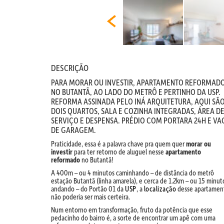
DESCRIÇÃO
PARA MORAR OU INVESTIR, APARTAMENTO REFORMAD
NO BUTANTÃ, AO LADO DO METRÔ E PERTINHO DA USP.
REFORMA ASSINADA PELO INÁ ARQUITETURA, AQUI SÃ
DOIS QUARTOS, SALA E COZINHA INTEGRADAS, ÁREA D
SERVIÇO E DESPENSA. PRÉDIO COM PORTARA 24H E VA
DE GARAGEM.
Praticidade, essa é a palavra chave pra quem quer
morar ou
investir
para ter retorno de aluguel nesse
apartamento
reformado
no Butantã!
A 400m – ou 4 minutos caminhando – de distância do metrô
estação Butantã (linha amarela), e cerca de 1.2km – ou 15 minut
andando – do Portão 01 da
USP
, a
localização
desse apartamen
não poderia ser mais certeira.
Num entorno em transformação, fruto da potência que esse
pedacinho do bairro é, a sorte de encontrar um apê com uma