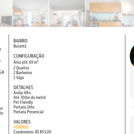
BAIRRO
Butantã
O
CONFIGURAÇÃO
O
2
Área útil: 69 m
E
2 Quartos
GA
2 Banheiros
1 Vaga
DETALHES
Andar Alto
Até 700m do metrô
Pet Friendly
Portaria 24hs
os
Portaria Presencial
to
VALORES
VENDIDO
Condomínio: R$ 853,00