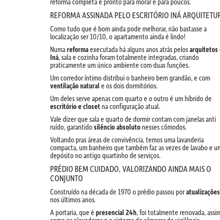
reforma completa e pronto para morar é para poucos.
REFORMA ASSINADA PELO ESCRITÓRIO INÁ ARQUITETU
Como tudo que é bom ainda pode melhorar, não bastasse a
localização ser 10/10, o apartamento ainda é lindo!
Numa
reforma
executada há alguns anos atrás pelos
arquitetos
Iná
, sala e cozinha foram totalmente integradas, criando
praticamente um único ambiente com duas funções.
Um corredor íntimo distribui o banheiro bem grandão, e com
ventilação natural
e os dois dormitórios.
Um deles serve apenas com quarto e o outro é um híbrido de
escritório e closet
na configuração atual.
Vale dizer que sala e quarto de dormir contam com janelas anti
ruído, garantido
silêncio absoluto
nesses cômodos.
Voltando pras áreas de convivência, temos uma lavanderia
compacta, um banheiro que também faz as vezes de lavabo e u
depósito no antigo quartinho de serviços.
PRÉDIO BEM CUIDADO, VALORIZANDO AINDA MAIS O
CONJUNTO
Construído na década de 1970 o prédio passou por
atualizações
nos últimos anos.
A portaria, que é
presencial 24h
, foi totalmente renovada, assi