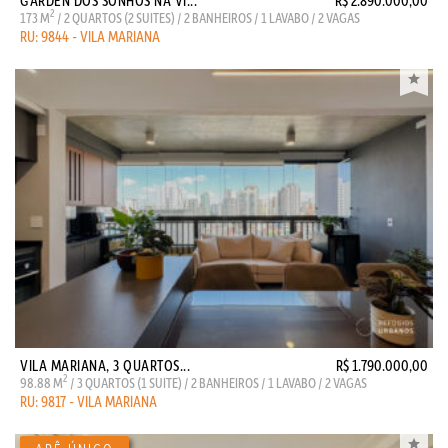
GARDEN DOS SONHOS NA VI...
R$ 2.890.000,00
2
173 M
/ 2 QUARTOS (2 SUITES) / 2 BANHEIROS / 1 LAVABO / 2 VAGAS
RU: 9844 - VILA MARIANA
VILA MARIANA, 3 QUARTOS...
R$ 1.790.000,00
2
98.88 M
/ 3 QUARTOS (1 SUITE) / 2 BANHEIROS / 1 LAVABO / 2 VAGAS
RU: 9817 - VILA MARIANA