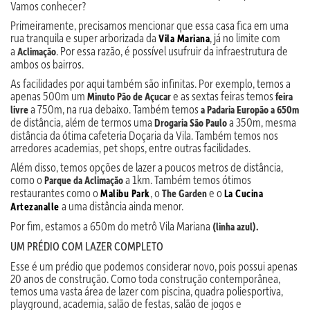
Vamos conhecer?
Primeiramente, precisamos mencionar que essa casa fica em uma
rua tranquila e super arborizada da
, já no limite com
Vila Mariana
a
. Por essa razão, é possível usufruir da infraestrutura de
Aclimação
ambos os bairros.
As facilidades por aqui também são infinitas. Por exemplo, temos a
apenas 500m um
e as sextas feiras temos
Minuto Pão de Açucar
feira
a 750m, na rua debaixo. Também temos
livre
a Padaria Europão a 650m
de distância, além de termos uma
a 350m, mesma
Drogaria São Paulo
distância da ótima cafeteria Doçaria da Vila. Também temos nos
arredores academias, pet shops, entre outras facilidades.
Além disso, temos opções de lazer a poucos metros de distância,
como o
a 1km. Também temos ótimos
Parque da Aclimação
restaurantes como o
, o
e o
Malibu Park
The Garden
La Cucina
a uma distância ainda menor.
Artezanalle
Por fim, estamos a 650m do metrô Vila Mariana
(linha azul).
UM PRÉDIO COM LAZER COMPLETO
Esse é um prédio que podemos considerar novo, pois possui apenas
20 anos de construção. Como toda construção contemporânea,
temos uma vasta área de lazer com piscina, quadra poliesportiva,
playground, academia, salão de festas, salão de jogos e