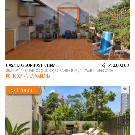
CASA DOS SONHOS E CLIMA...
R$ 1.250.000,00
2
85.39 M
/ 2 QUARTOS (1 SUITE) / 2 BANHEIROS / 1 LAVABO / SEM VAGA
RU: 10024 - VILA MARIANA