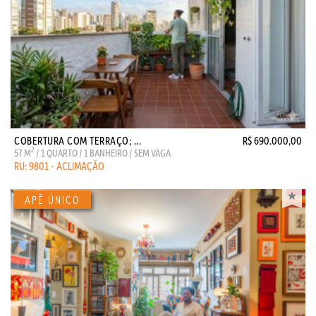
COBERTURA COM TERRAÇO; ...
R$ 690.000,00
2
57 M
/ 1 QUARTO / 1 BANHEIRO / SEM VAGA
RU: 9801 - ACLIMAÇÃO