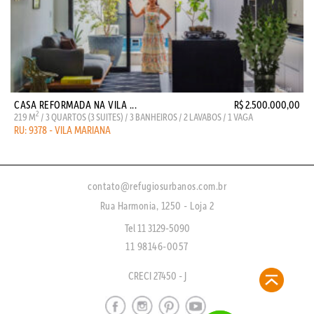
CASA REFORMADA NA VILA ...
R$ 2.500.000,00
2
219 M
/ 3 QUARTOS (3 SUITES) / 3 BANHEIROS / 2 LAVABOS / 1 VAGA
RU: 9378 - VILA MARIANA
contato@refugiosurbanos.com.br
Rua Harmonia, 1250 - Loja 2
Tel 11 3129-5090
11 98146-0057
CRECI 27450 - J