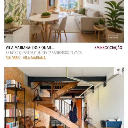
VILA MARIANA: DOIS QUAR...
EM NEGOCIAÇÃO
2
56 M
/ 2 QUARTOS (1 SUITE) / 2 BANHEIROS / 1 VAGA
RU: 9886 - VILA MARIANA