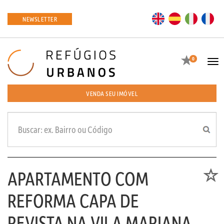
EN
ES
IT
FR
NEWSLETTER
Favoritos
0
Tog
navi
VENDA SEU IMÓVEL
APARTAMENTO COM
Favori
REFORMA CAPA DE
REVISTA NA VILA MARIANA