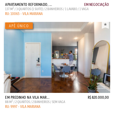
APARTAMENTO REFORMADO, ...
EM NEGOCIAÇÃO
2
137 M
/ 3 QUARTOS (1 SUITE) / 2 BANHEIROS / 1 LAVABO / 1 VAGA
RU: 10065 - VILA MARIANA
EM PREDINHO NA VILA MAR...
R$ 820.000,00
2
88 M
/ 2 QUARTOS / 2 BANHEIROS / SEM VAGA
RU: 9997 - VILA MARIANA