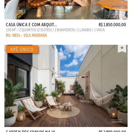
CASA ÚNICA E COM ARQUIT...
R$ 1.850.000,00
2
150 M
/ 2 QUARTOS (2 SUITES) / 2 BANHEIROS / 1 LAVABO / 1 VAGA
RU: 9854 - VILA MARIANA