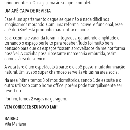
brinquedoteca. Ou seja, uma área super completa.
UM APÊ CAPA DE REVISTA
Esse é um apartamento daqueles que não é nada difícil nos
imaginarmos morando. Com uma reforma incrível e funcional, esse
apê de 78m² está prontinho para entrar e morar.
Sala, cozinha e varanda foram integradas, garantindo amplitude e
tornando o espaço perfeito para receber. Tudo foi muito bem
pensado para que os espaços fossem aproveitados da melhor forma
possível. A cozinha possui bastante marcenaria embutida, assim
como a área de serviço.
A vista livre é um espetáculo à parte e o apê possui muita iluminação
natural. Um lavabo super charmoso serve às visitas na área social.
Na área íntima temos 3 ótimos dormitórios, sendo 1 deles suíte e o
outro utilizado como home office, porém pode tranquilamente ser
revertido.
Por fim, temos 2 vagas na garagem.
VEM CONHECER SEU NOVO LAR!
BAIRRO
Vila Mariana