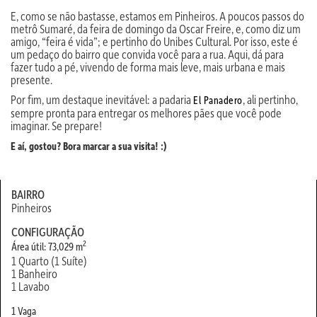
E, como se não bastasse, estamos em Pinheiros. A poucos passos do
metrô Sumaré, da feira de domingo da Oscar Freire, e, como diz um
amigo, “feira é vida”; e pertinho do Unibes Cultural. Por isso, este é
um pedaço do bairro que convida você para a rua. Aqui, dá para
fazer tudo a pé, vivendo de forma mais leve, mais urbana e mais
presente.
Por fim, um destaque inevitável: a padaria
, ali pertinho,
El Panadero
sempre pronta para entregar os melhores pães que você pode
imaginar. Se prepare!
E aí, gostou? Bora marcar a sua visita! :)
BAIRRO
Pinheiros
CONFIGURAÇÃO
2
Área útil: 73,029 m
1 Quarto (1 Suíte)
1 Banheiro
1 Lavabo
1 Vaga