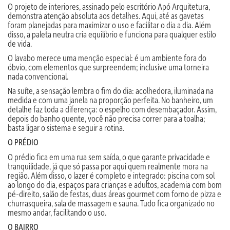
O projeto de interiores, assinado pelo escritório Apó Arquitetura,
demonstra atenção absoluta aos detalhes. Aqui, até as gavetas
foram planejadas para maximizar o uso e facilitar o dia a dia. Além
disso, a paleta neutra cria equilíbrio e funciona para qualquer estilo
de vida.
O lavabo merece uma menção especial: é um ambiente fora do
óbvio, com elementos que surpreendem; inclusive uma torneira
nada convencional.
Na suíte, a sensação lembra o fim do dia: acolhedora, iluminada na
medida e com uma janela na proporção perfeita. No banheiro, um
detalhe faz toda a diferença: o espelho com desembaçador. Assim,
depois do banho quente, você não precisa correr para a toalha;
basta ligar o sistema e seguir a rotina.
O PRÉDIO
O prédio fica em uma rua sem saída, o que garante privacidade e
tranquilidade, já que só passa por aqui quem realmente mora na
região. Além disso, o lazer é completo e integrado: piscina com sol
ao longo do dia, espaços para crianças e adultos, academia com bom
pé-direito, salão de festas, duas áreas gourmet com forno de pizza e
churrasqueira, sala de massagem e sauna. Tudo fica organizado no
mesmo andar, facilitando o uso.
O BAIRRO