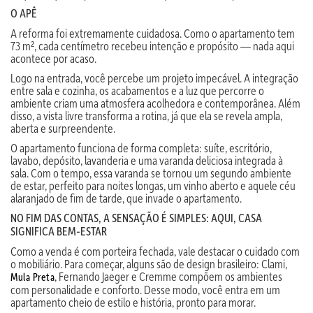
O APÊ
A reforma foi extremamente cuidadosa. Como o apartamento tem
73 m², cada centímetro recebeu intenção e propósito — nada aqui
acontece por acaso.
Logo na entrada, você percebe um projeto impecável. A integração
entre sala e cozinha, os acabamentos e a luz que percorre o
ambiente criam uma atmosfera acolhedora e contemporânea. Além
disso, a vista livre transforma a rotina, já que ela se revela ampla,
aberta e surpreendente.
O apartamento funciona de forma completa: suíte, escritório,
lavabo, depósito, lavanderia e uma varanda deliciosa integrada à
sala. Com o tempo, essa varanda se tornou um segundo ambiente
de estar, perfeito para noites longas, um vinho aberto e aquele céu
alaranjado de fim de tarde, que invade o apartamento.
NO FIM DAS CONTAS, A SENSAÇÃO É SIMPLES: AQUI, CASA
SIGNIFICA BEM-ESTAR
Como a venda é com porteira fechada, vale destacar o cuidado com
o mobiliário. Para começar, alguns são de design brasileiro: Clami,
, Fernando Jaeger e Cremme compõem os ambientes
Mula Preta
com personalidade e conforto. Desse modo, você entra em um
apartamento cheio de estilo e história, pronto para morar.