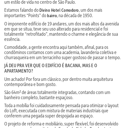
um estilo de vida no centro de São Paulo.
Estamos falando do
, um dos mais
Divino Hotel Comodoro
importantes “Points” do
, na década de 1950.
bairro
O imponente edifício de 19 andares, um dos mais altos da avenida
em que se situa, teve seu uso alterado para residencial e foi
totalmente “retrofitado”, mantendo o charme e elegância de sua
essência.
Comodidade, a gente encontra aqui também, afinal, para os
condôminos contamos com uma academia, lavanderia coletiva e
churrasqueira em um terracinho super gostoso de passar o tempo.
JÁ DEU PRA VER QUE O EDIFÍCIO É BACANA, MAS E O
APARTAMENTO?
Um achado! Por fora um clássico, por dentro muita arquitetura
contemporânea e bom gosto.
São 64m² de áreas totalmente integradas, contando com um
banheiro completo, bastante espaçoso.
Toda a mobília foi cuidadosamente pensada para otimizar o layout
do Loft, executada com mistura de materiais industriais que
conferem uma pegada super despojada ao espaço.
O projeto de reforma e mobiliário, super flexível, foi desenvolvido