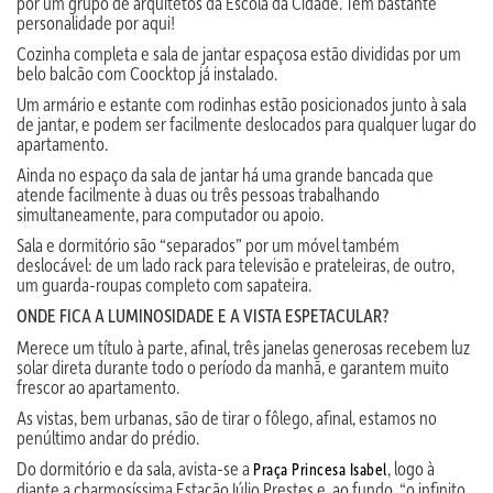
por um grupo de arquitetos da Escola da Cidade. Tem bastante
personalidade por aqui!
Cozinha completa e sala de jantar espaçosa estão divididas por um
belo balcão com Coocktop já instalado.
Um armário e estante com rodinhas estão posicionados junto à sala
de jantar, e podem ser facilmente deslocados para qualquer lugar do
apartamento.
Ainda no espaço da sala de jantar há uma grande bancada que
atende facilmente à duas ou três pessoas trabalhando
simultaneamente, para computador ou apoio.
Sala e dormitório são “separados” por um móvel também
deslocável: de um lado rack para televisão e prateleiras, de outro,
um guarda-roupas completo com sapateira.
ONDE FICA A LUMINOSIDADE E A VISTA ESPETACULAR?
Merece um título à parte, afinal, três janelas generosas recebem luz
solar direta durante todo o período da manhã, e garantem muito
frescor ao apartamento.
As vistas, bem urbanas, são de tirar o fôlego, afinal, estamos no
penúltimo andar do prédio.
Do dormitório e da sala, avista-se a
, logo à
Praça Princesa Isabel
diante a charmosíssima Estação Júlio Prestes e, ao fundo, “o infinito