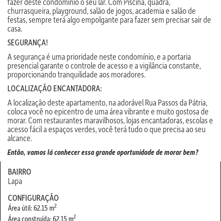
fazer deste condomínio o seu lar. Com Piscina, quadra,
churrasqueira, playground, salão de jogos, academia e salão de
festas, sempre terá algo empolgante para fazer sem precisar sair de
casa.
SEGURANÇA!
A segurança é uma prioridade neste condomínio, e a portaria
presencial garante o controle de acesso e a vigilância constante,
proporcionando tranquilidade aos moradores.
LOCALIZAÇÃO ENCANTADORA:
A localização deste apartamento, na adorável Rua Passos da Pátria,
coloca você no epicentro de uma área vibrante e muito gostosa de
morar. Com restaurantes maravilhosos, lojas encantadoras, escolas e
acesso fácil a espaços verdes, você terá tudo o que precisa ao seu
alcance.
Então, vamos lá conhecer essa grande oportunidade de morar bem?
BAIRRO
Lapa
CONFIGURAÇÃO
2
Área útil: 62.15 m
2
Área construída: 62.15 m