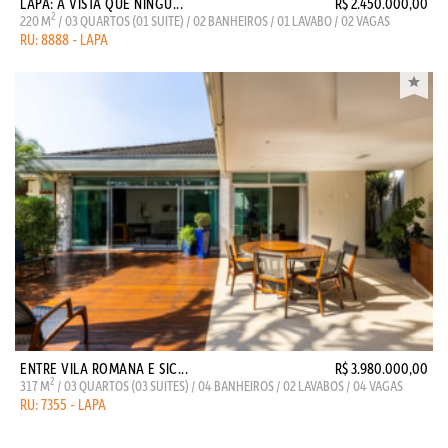
LAPA: A VISTA QUE NINGU...
R$ 2.450.000,00
2
220 M
/ 03 QUARTOS (01 SUITE) / 02 BANHEIROS / 01 LAVABO / 02 VAGAS
RU: 8888 - LAPA
ENTRE VILA ROMANA E SIC...
R$ 3.980.000,00
2
317 M
/ 03 QUARTOS (03 SUITES) / 04 BANHEIROS / 02 LAVABOS / 04 VAGAS
RU: 7355 - LAPA