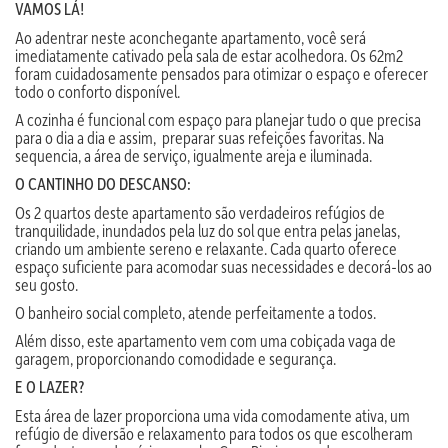
VAMOS LÁ!
Ao adentrar neste aconchegante apartamento, você será
imediatamente cativado pela sala de estar acolhedora. Os 62m2
foram cuidadosamente pensados para otimizar o espaço e oferecer
todo o conforto disponível.
A cozinha é funcional com espaço para planejar tudo o que precisa
para o dia a dia e assim, preparar suas refeições favoritas. Na
sequencia, a área de serviço, igualmente areja e iluminada.
O CANTINHO DO DESCANSO:
Os 2 quartos deste apartamento são verdadeiros refúgios de
tranquilidade, inundados pela luz do sol que entra pelas janelas,
criando um ambiente sereno e relaxante. Cada quarto oferece
espaço suficiente para acomodar suas necessidades e decorá-los ao
seu gosto.
O banheiro social completo, atende perfeitamente a todos.
Além disso, este apartamento vem com uma cobiçada vaga de
garagem, proporcionando comodidade e segurança.
E O LAZER?
Esta área de lazer proporciona uma vida comodamente ativa, um
refúgio de diversão e relaxamento para todos os que escolheram