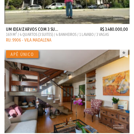
UM IDEA!ZARVOS COM 3 SU...
R$ 3.480.000,00
2
169 M
/ 4 QUARTOS (3 SUITES) / 4 BANHEIROS / 1 LAVABO / 3 VAGAS
RU: 9906 - VILA MADALENA