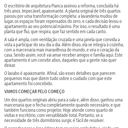
O escritório de arquitetura Pianca assinou a reforma, concluída há
três anos. Impecável, apaixonante. A planta original de três quartos
passou por uma transformação completa: a lavanderia mudou de
lugar, os espaços foram repensados do zero, e cada decisão levou o
apartamento ao seu potencial máximo. Por isso, o resultado é uma
planta que flui, que respira, que faz sentido em cada canto.
A sala é ampla, com ventilação cruzada e uma janela que convida a
vista a participar do seu dia a dia. Além disso, ela se integra à cozinha,
com a marcenaria mais maravilhosa do mundo, e vira o coração da
casa. Sendo assim, você vai amar receber amigos e família aqui. Este
apartamento é um convite ativo, daqueles que a gente não quer
deixar.
O lavabo é apaixonante. Afinal, são esses detalhes que parecem
pequenos mas que dizem tudo sobre o cuidado com que este
apartamento foi concebido.
VAMOS COMEÇAR PELO COMEÇO
Um dos quartos originais abriu para a sala e, além disso, ganhou uma
marcenaria que o fecha completamente quando necessário, e que
também funciona como projetor. Hoje atende como quarto de
visitas e escritório, com versatilidade total. Portanto, se a
necessidade de três dormitórios surgir, é fácil de resolver.