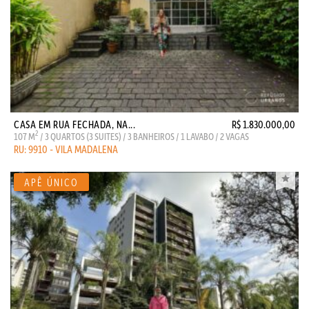
CASA EM RUA FECHADA, NA...
R$ 1.830.000,00
2
107 M
/ 3 QUARTOS (3 SUITES) / 3 BANHEIROS / 1 LAVABO / 2 VAGAS
RU: 9910 - VILA MADALENA