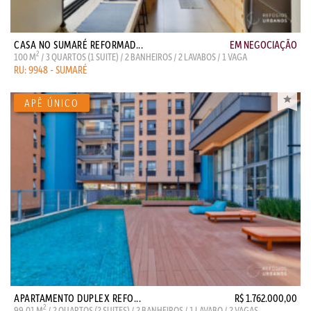
CASA NO SUMARÉ REFORMAD...
EM NEGOCIAÇÃO
2
100 M
/ 3 QUARTOS (1 SUITE) / 2 BANHEIROS / 2 LAVABOS / 1 VAGA
RU: 9948 - SUMARÉ
APARTAMENTO DUPLEX REFO...
R$ 1.762.000,00
2
99.01 M
/ 2 QUARTOS (2 SUITES) / 2 BANHEIROS / 1 LAVABO / 2 VAGAS