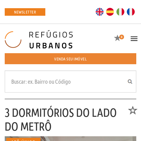
EN
ES
IT
FR
NEWSLETTER
Favoritos
0
Tog
navi
VENDA SEU IMÓVEL
3 DORMITÓRIOS DO LADO
Favori
DO METRÔ