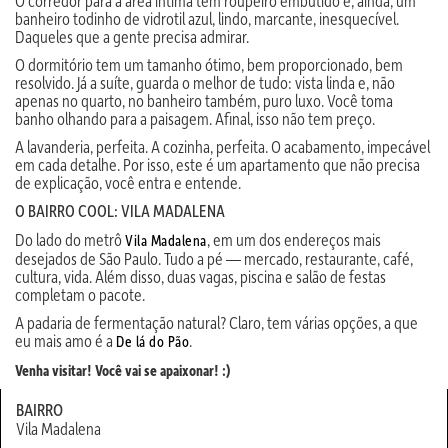
O corredor para a área íntima tem roupeiro embutido e, ainda, um
banheiro todinho de vidrotil azul, lindo, marcante, inesquecível.
Daqueles que a gente precisa admirar.
O dormitório tem um tamanho ótimo, bem proporcionado, bem
resolvido. Já a suíte, guarda o melhor de tudo: vista linda e, não
apenas no quarto, no banheiro também, puro luxo. Você toma
banho olhando para a paisagem. Afinal, isso não tem preço.
A lavanderia, perfeita. A cozinha, perfeita. O acabamento, impecável
em cada detalhe. Por isso, este é um apartamento que não precisa
de explicação, você entra e entende.
O BAIRRO COOL: VILA MADALENA
Do lado do metrô
, em um dos endereços mais
Vila Madalena
desejados de São Paulo. Tudo a pé — mercado, restaurante, café,
cultura, vida. Além disso, duas vagas, piscina e salão de festas
completam o pacote.
A padaria de fermentação natural? Claro, tem várias opções, a que
eu mais amo é a
.
De lá do Pão
Venha visitar! Você vai se apaixonar! :)
BAIRRO
Vila Madalena