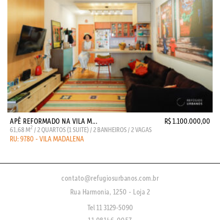
APÊ REFORMADO NA VILA M...
R$ 1.100.000,00
2
61,68 M
/ 2 QUARTOS (1 SUITE) / 2 BANHEIROS / 2 VAGAS
RU: 9780 - VILA MADALENA
contato@refugiosurbanos.com.br
Rua Harmonia, 1250 - Loja 2
Tel 11 3129-5090