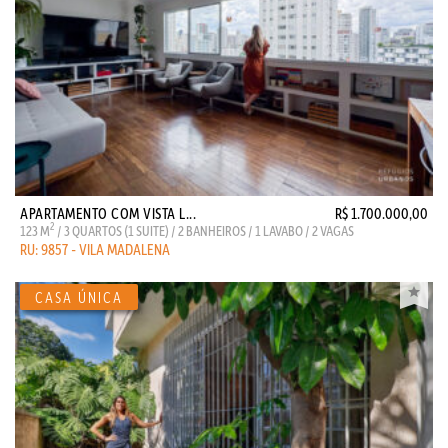
APARTAMENTO COM VISTA L...
R$ 1.700.000,00
2
123 M
/ 3 QUARTOS (1 SUITE) / 2 BANHEIROS / 1 LAVABO / 2 VAGAS
RU: 9857 - VILA MADALENA