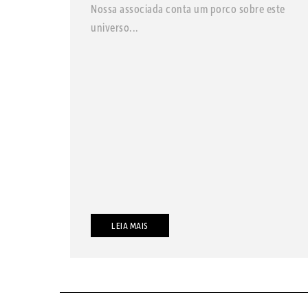
Nossa associada conta um porco sobre este
universo...
LEIA MAIS