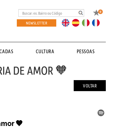
Favoritos
0
EN
ES
IT
FR
NEWSLETTER
ACADAS
CULTURA
PESSOAS
ÓRIA DE AMOR 🧡
VOLTAR