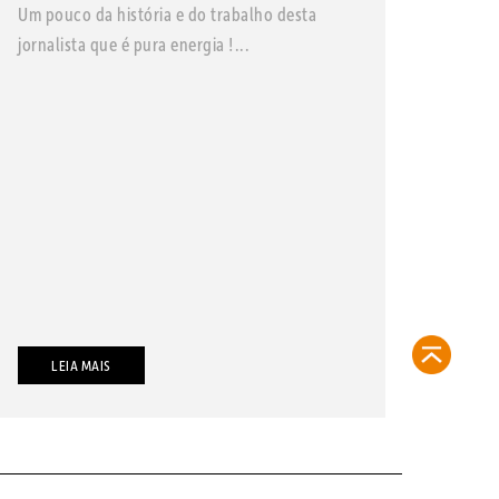
Um pouco da história e do trabalho desta
jornalista que é pura energia !...
LEIA MAIS