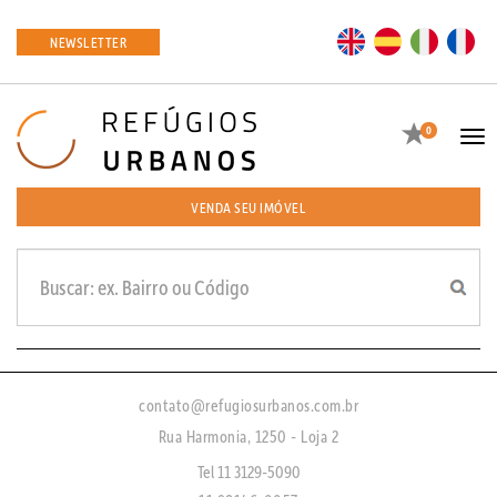
EN
ES
IT
FR
NEWSLETTER
Favoritos
0
Tog
navi
VENDA SEU IMÓVEL
contato@refugiosurbanos.com.br
Rua Harmonia, 1250 - Loja 2
Tel 11 3129-5090