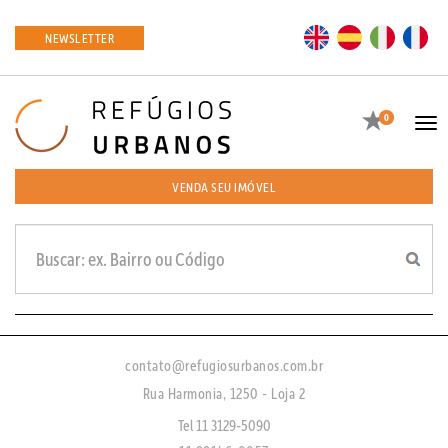
EN
ES
IT
FR
NEWSLETTER
Favoritos
0
Tog
navi
VENDA SEU IMÓVEL
contato@refugiosurbanos.com.br
Rua Harmonia, 1250 - Loja 2
Tel 11 3129-5090