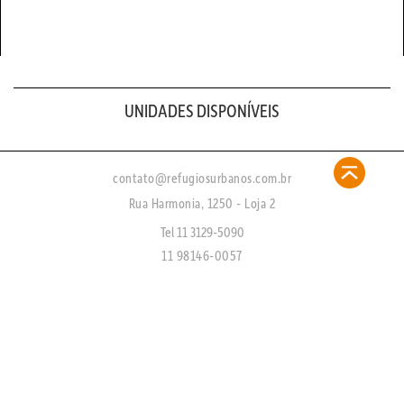
UNIDADES DISPONÍVEIS
contato@refugiosurbanos.com.br
Rua Harmonia, 1250 - Loja 2
Tel 11 3129-5090
11 98146-0057
CRECI 27450 - J
FAQ
CADASTRE-SE