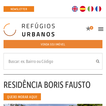
EN
ES
IT
FR
NEWSLETTER
Favoritos
0
Tog
navi
VENDA SEU IMÓVEL
RESIDÊNCIA BORIS FAUSTO
QUERO MORAR AQUI!