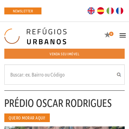
EN
ES
IT
FR
NEWSLETTER
Favoritos
0
Tog
navi
VENDA SEU IMÓVEL
PRÉDIO OSCAR RODRIGUES
QUERO MORAR AQUI!