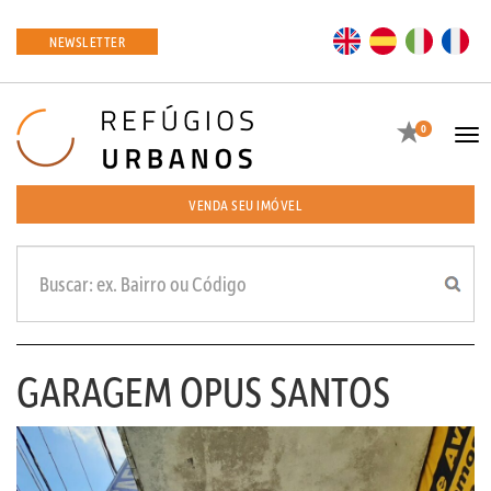
EN
ES
IT
FR
NEWSLETTER
Favoritos
0
Tog
navi
VENDA SEU IMÓVEL
GARAGEM OPUS SANTOS