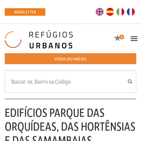
EN
ES
IT
FR
NEWSLETTER
Favoritos
0
Tog
navi
VENDA SEU IMÓVEL
EDIFÍCIOS PARQUE DAS
ORQUÍDEAS, DAS HORTÊNSIAS
E DAS SAMAMBAIAS