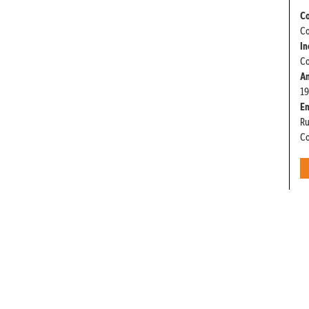
Co
Co
In
Co
An
19
E
Ru
Co
 11 3129-5090
CRECI 27450 - J
 98146-0057