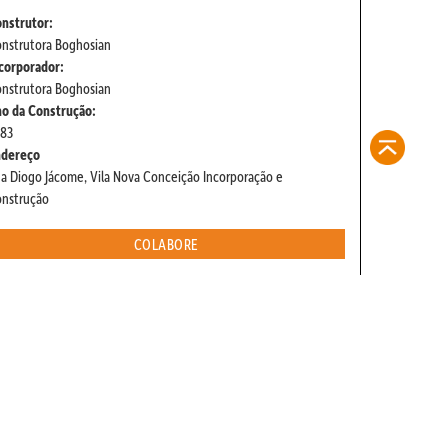
nstrutor:
nstrutora Boghosian
corporador:
nstrutora Boghosian
o da Construção:
83
ndereço
a Diogo Jácome, Vila Nova Conceição Incorporação e
nstrução
COLABORE
FAQ
CADASTRE-SE