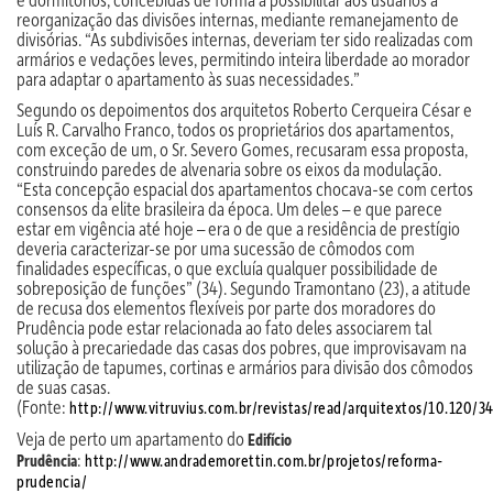
reorganização das divisões internas, mediante remanejamento de
divisórias. “As subdivisões internas, deveriam ter sido realizadas com
armários e vedações leves, permitindo inteira liberdade ao morador
para adaptar o apartamento às suas necessidades.”
Segundo os depoimentos dos arquitetos Roberto Cerqueira César e
Luís R. Carvalho Franco, todos os proprietários dos apartamentos,
com exceção de um, o Sr. Severo Gomes, recusaram essa proposta,
construindo paredes de alvenaria sobre os eixos da modulação.
“Esta concepção espacial dos apartamentos chocava-se com certos
consensos da elite brasileira da época. Um deles – e que parece
estar em vigência até hoje – era o de que a residência de prestígio
deveria caracterizar-se por uma sucessão de cômodos com
finalidades específicas, o que excluía qualquer possibilidade de
sobreposição de funções” (34). Segundo Tramontano (23), a atitude
de recusa dos elementos flexíveis por parte dos moradores do
Prudência pode estar relacionada ao fato deles associarem tal
solução à precariedade das casas dos pobres, que improvisavam na
utilização de tapumes, cortinas e armários para divisão dos cômodos
de suas casas.
(Fonte:
http://www.vitruvius.com.br/revistas/read/arquitextos/10.120/3
Veja de perto um apartamento do
Edifício
:
Prudência
http://www.andrademorettin.com.br/projetos/reforma-
prudencia/