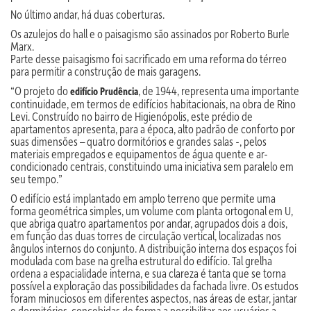
No último andar, há duas coberturas.
Os azulejos do hall e o paisagismo são assinados por Roberto Burle
Marx.
Parte desse paisagismo foi sacrificado em uma reforma do térreo
para permitir a construção de mais garagens.
“O projeto do
, de 1944, representa uma importante
edifício Prudência
continuidade, em termos de edifícios habitacionais, na obra de Rino
Levi. Construído no bairro de Higienópolis, este prédio de
apartamentos apresenta, para a época, alto padrão de conforto por
suas dimensões – quatro dormitórios e grandes salas -, pelos
materiais empregados e equipamentos de água quente e ar-
condicionado centrais, constituindo uma iniciativa sem paralelo em
seu tempo.”
O edifício está implantado em amplo terreno que permite uma
forma geométrica simples, um volume com planta ortogonal em U,
que abriga quatro apartamentos por andar, agrupados dois a dois,
em função das duas torres de circulação vertical, localizadas nos
ângulos internos do conjunto. A distribuição interna dos espaços foi
modulada com base na grelha estrutural do edifício. Tal grelha
ordena a espacialidade interna, e sua clareza é tanta que se torna
possível a exploração das possibilidades da fachada livre. Os estudos
foram minuciosos em diferentes aspectos, nas áreas de estar, jantar
e dormitórios, concebidas de forma a possibilitar aos usuários a