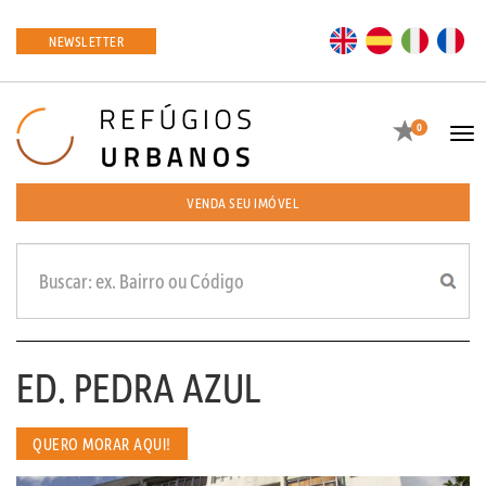
EN
ES
IT
FR
NEWSLETTER
Favoritos
0
Tog
navi
VENDA SEU IMÓVEL
ED. PEDRA AZUL
QUERO MORAR AQUI!