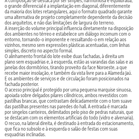
A composição se destaca por ser simples, harmoniosa e equilibrada,
o grande diferencial é a implantação em diagonal, diferentemente
da maioria dos lotes retangulares, aqui o formato quadrado garante
uma alternativa de projeto completamente dependente da decisão
dos arquitetos, e não das limitações de largura do terreno.
A inserção do volume principal influencia diretamente na disposição
dos ambientes no térreo e estabelece um diálogo incomum com o
entorno, tornando-o imponente e ressaltando-o em relação aos
vizinhos, mesmo sem expressões plásticas acentuadas, com linhas
simples, discreto no aspecto formal.
O alinhamento frontal do lote exibe duas fachadas, à direita um
plano sem esquadrias e, à esquerda, estão as varandas das salas e as
janelas dos dormitórios, tirando proveito da face Noroeste, a que
recebe maior insolação, e também da vista livre para a Alameda Jaú.
E os ambientes de serviços e de circulação foram posicionados na
fachada posterior.
O acesso principal é protegido por uma pequena marquise sinuosa,
apoiada sobre delgados pilares cilíndricos, ambos revestidos com
pastilhas brancas, que contrastam delicadamente com o tom suave
das pastilhas presentes nas paredes do hall. A entrada é marcada
por singelos canteiros, delimitados pelo piso de pedras naturais, que
se destacam com os elementos artificiais do todo (vidro e alvenaria).
O recuo, na lateral direita, é destinado à entrada do estacionamento,
que fica no subsolo e à esquerda o salão de festas com suas
esquadrias inclinadas.