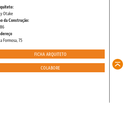
quiteto:
y Otake
o da Construção:
986
ndereço
a Formosa, 75
FICHA ARQUITETO
COLABORE