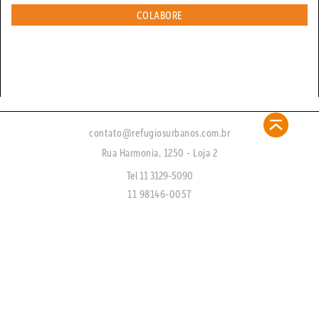
COLABORE
contato@refugiosurbanos.com.br
Rua Harmonia, 1250 - Loja 2
Tel 11 3129-5090
11 98146-0057
CRECI 27450 - J
FAQ
CADASTRE-SE