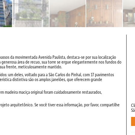
 passos da movimentada Avenida Paulista, destaca-se por sua localização
a generosa área de recuo, sua torre se ergue elegantemente nos fundos do
 sua frente, meticulosamente mantido.
s: um deles, voltado para a São Carlos do Pinhal, com 17 pavimentos
erística distintiva são os amplos janelões, que oferecem grande
s em madeira maciça original foram cuidadosamente restaurados,
ojeto arquitetônico. Se você tiver essa informação, por favor, compartilhe
Cl
Sã