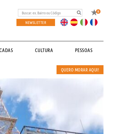
Favoritos
0
EN
ES
IT
FR
NEWSLETTER
ACADAS
CULTURA
PESSOAS
QUERO MORAR AQUI!