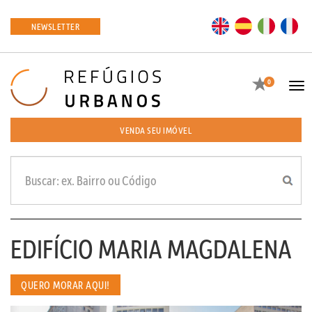
EN
ES
IT
FR
NEWSLETTER
Favoritos
0
Tog
navi
VENDA SEU IMÓVEL
EDIFÍCIO MARIA MAGDALENA
QUERO MORAR AQUI!