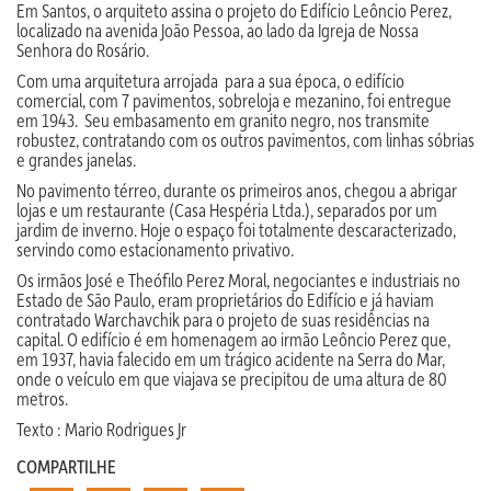
Em Santos, o arquiteto assina o projeto do Edifício Leôncio Perez,
localizado na avenida João Pessoa, ao lado da Igreja de Nossa
Senhora do Rosário.
Com uma arquitetura arrojada para a sua época, o edifício
comercial, com 7 pavimentos, sobreloja e mezanino, foi entregue
em 1943. Seu embasamento em granito negro, nos transmite
robustez, contratando com os outros pavimentos, com linhas sóbrias
e grandes janelas.
No pavimento térreo, durante os primeiros anos, chegou a abrigar
lojas e um restaurante (Casa Hespéria Ltda.), separados por um
jardim de inverno. Hoje o espaço foi totalmente descaracterizado,
servindo como estacionamento privativo.
Os irmãos José e Theófilo Perez Moral, negociantes e industriais no
Estado de São Paulo, eram proprietários do Edifício e já haviam
contratado Warchavchik para o projeto de suas residências na
capital. O edifício é em homenagem ao irmão Leôncio Perez que,
em 1937, havia falecido em um trágico acidente na Serra do Mar,
onde o veículo em que viajava se precipitou de uma altura de 80
metros.
Texto : Mario Rodrigues Jr
COMPARTILHE