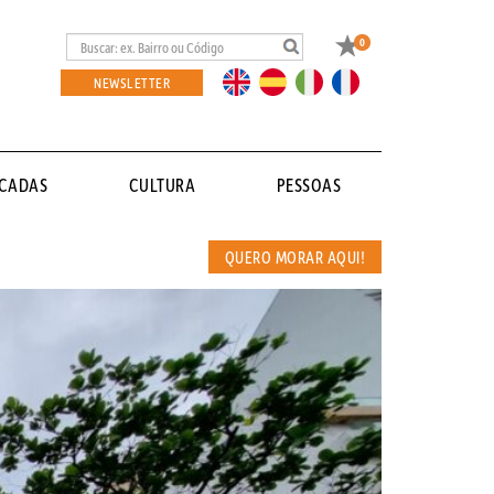
Favoritos
0
EN
ES
IT
FR
NEWSLETTER
ACADAS
CULTURA
PESSOAS
QUERO MORAR AQUI!