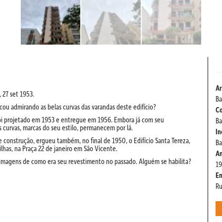
Ar
 27 set 1953.
Ba
ou admirando as belas curvas das varandas deste edifício?
Co
 foi projetado em 1953 e entregue em 1956. Embora já com seu
Ba
 curvas, marcas do seu estilo, permanecem por lá.
In
e construção, ergueu também, no final de 1950, o Edifício Santa Tereza,
Ba
lhas, na Praça 22 de janeiro em São Vicente.
An
 imagens de como era seu revestimento no passado. Alguém se habilita?
1
E
Ru