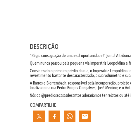
DESCRIÇÃO
“Régia consagração de uma real oportunidade!” Jornal A tribuna,
Quem nunca passou pela pequena via Imperatriz Leopoldina e fic
Considerado o primeiro prédio da rua, o Imperatriz Leopoldina
revestimento bastante descaracterizado, a sua volumetria e suas
A Barros e Bierrembach, responsável pela incorporação, projeto 
localizado na rua Pedro Borges Gonçalves, José Menino; e o Anti
Nós da @prediosecasasdesantos adoraríamos ter relatos ou até
COMPARTILHE