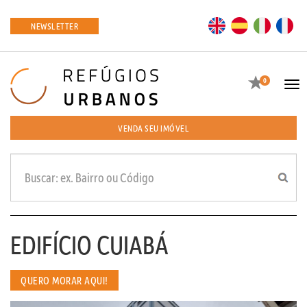
EN
ES
IT
FR
NEWSLETTER
Favoritos
0
Tog
navi
VENDA SEU IMÓVEL
EDIFÍCIO CUIABÁ
QUERO MORAR AQUI!