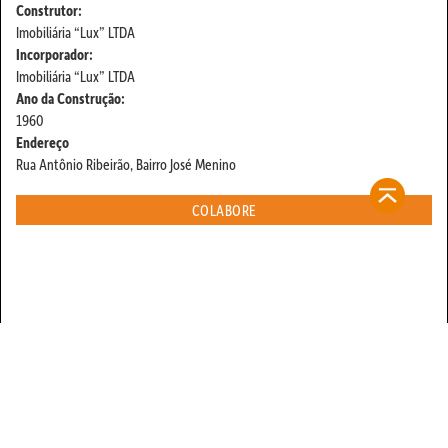
Construtor:
Imobiliária “Lux” LTDA
Incorporador:
Imobiliária “Lux” LTDA
Ano da Construção:
1960
Endereço
Rua Antônio Ribeirão, Bairro José Menino
COLABORE
contato@refugiosurbanos.com.br
Rua Harmonia, 1250 - Loja 2
Tel 11 3129-5090