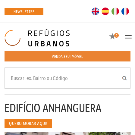
EN
ES
IT
FR
NEWSLETTER
Favoritos
0
Tog
navi
VENDA SEU IMÓVEL
EDIFÍCIO ANHANGUERA
QUERO MORAR AQUI!