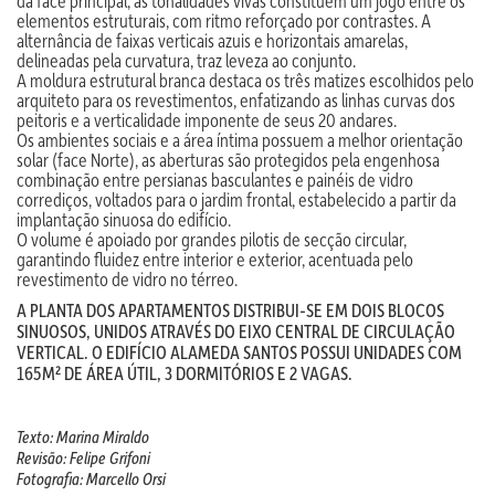
da face principal, as tonalidades vivas constituem um jogo entre os
elementos estruturais, com ritmo reforçado por contrastes. A
alternância de faixas verticais azuis e horizontais amarelas,
delineadas pela curvatura, traz leveza ao conjunto.
A moldura estrutural branca destaca os três matizes escolhidos pelo
arquiteto para os revestimentos, enfatizando as linhas curvas dos
peitoris e a verticalidade imponente de seus 20 andares.
Os ambientes sociais e a área íntima possuem a melhor orientação
solar (face Norte), as aberturas são protegidos pela engenhosa
combinação entre persianas basculantes e painéis de vidro
corrediços, voltados para o jardim frontal, estabelecido a partir da
implantação sinuosa do edifício.
O volume é apoiado por grandes pilotis de secção circular,
garantindo fluidez entre interior e exterior, acentuada pelo
revestimento de vidro no térreo.
A PLANTA DOS APARTAMENTOS DISTRIBUI-SE EM DOIS BLOCOS
SINUOSOS, UNIDOS ATRAVÉS DO EIXO CENTRAL DE CIRCULAÇÃO
VERTICAL. O EDIFÍCIO ALAMEDA SANTOS POSSUI UNIDADES COM
165M² DE ÁREA ÚTIL, 3 DORMITÓRIOS E 2 VAGAS.
Texto: Marina Miraldo
Revisão: Felipe Grifoni
Fotografia: Marcello Orsi