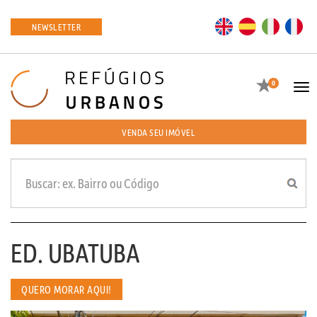
EN
ES
IT
FR
NEWSLETTER
Favoritos
0
Tog
navi
VENDA SEU IMÓVEL
ED. UBATUBA
QUERO MORAR AQUI!