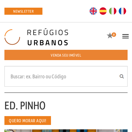
EN
ES
IT
FR
NEWSLETTER
Favoritos
0
Tog
navi
VENDA SEU IMÓVEL
ED. PINHO
QUERO MORAR AQUI!