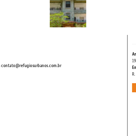
An
19
a
contato@refugiosurbanos.com.br
E
R.