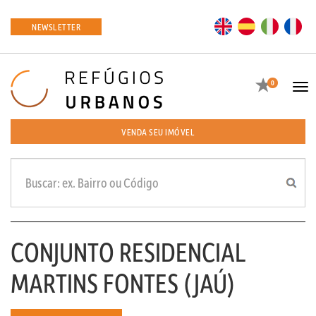
EN
ES
IT
FR
NEWSLETTER
Favoritos
0
Tog
navi
VENDA SEU IMÓVEL
CONJUNTO RESIDENCIAL
MARTINS FONTES (JAÚ)