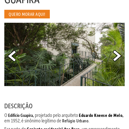
QUERO MORAR AQUI!
DESCRIÇÃO
O
projetado pelo arquiteto
Edifício Guapira,
Eduardo Kneese de Melo,
em 1952, é sinônimo legítimo de
.
Refúgio Urbano
Faz parte do
um empreendimento