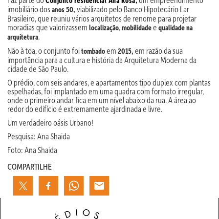
Conjunto residencial Ana Rosa,
imobiliário dos
viabilizado pelo Banco Hipotecário Lar
anos 50,
Brasileiro, que reuniu vários arquitetos de renome para projetar
moradias que valorizassem
,
e
localização
mobilidade
qualidade na
.
arquitetura
Não à toa, o conjunto foi
em
em razão da sua
tombado
2015,
importância para a cultura e história da Arquitetura Moderna da
cidade de São Paulo.
O prédio, com seis andares, e apartamentos tipo duplex com plantas
espelhadas, foi implantado em uma quadra com formato irregular,
onde o primeiro andar fica em um nível abaixo da rua. A área ao
redor do edifício é extremamente ajardinada e livre.
Um verdadeiro oásis Urbano!
Pesquisa: Ana Shaida
Foto: Ana Shaida
COMPARTILHE