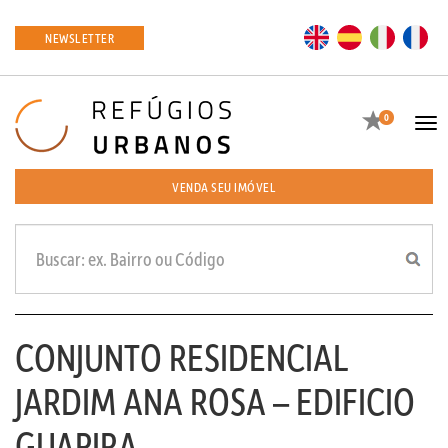
EN
ES
IT
FR
NEWSLETTER
Favoritos
0
Tog
navi
VENDA SEU IMÓVEL
CONJUNTO RESIDENCIAL
JARDIM ANA ROSA – EDIFICIO
GUAPIRA