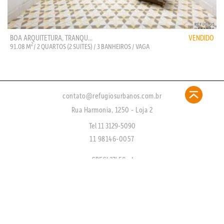
BOA ARQUITETURA, TRANQU...
VENDIDO
2
91.08 M
/ 2 QUARTOS (2 SUITES) / 3 BANHEIROS / VAGA
contato@refugiosurbanos.com.br
Rua Harmonia, 1250 - Loja 2
Tel 11 3129-5090
11 98146-0057
CRECI 27450 - J
FAQ
CADASTRE-SE