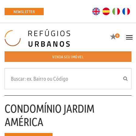
EN
ES
IT
FR
NEWSLETTER
Favoritos
0
Tog
navi
VENDA SEU IMÓVEL
CONDOMÍNIO JARDIM
AMÉRICA