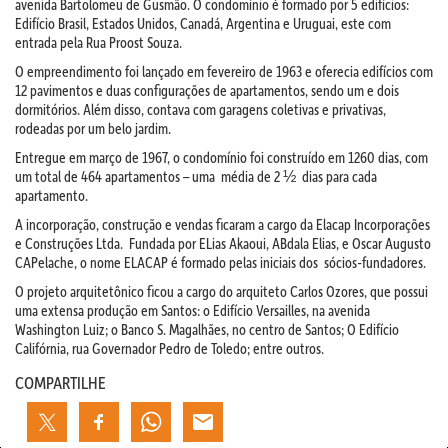
avenida Bartolomeu de Gusmão. O condomínio é formado por 5 edifícios:
Edifício Brasil, Estados Unidos, Canadá, Argentina e Uruguai, este com
entrada pela Rua Proost Souza.
O empreendimento foi lançado em fevereiro de 1963 e oferecia edifícios com
12 pavimentos e duas configurações de apartamentos, sendo um e dois
dormitórios. Além disso, contava com garagens coletivas e privativas,
rodeadas por um belo jardim.
Entregue em março de 1967, o condomínio foi construído em 1260 dias, com
um total de 464 apartamentos – uma média de 2 ½ dias para cada
apartamento.
A incorporação, construção e vendas ficaram a cargo da Elacap Incorporações
e Construções Ltda. Fundada por ELias Akaoui, ABdala Elias, e Oscar Augusto
CAPelache, o nome ELACAP é formado pelas iniciais dos sócios-fundadores.
O projeto arquitetônico ficou a cargo do arquiteto Carlos Ozores, que possui
uma extensa produção em Santos: o Edifício Versailles, na avenida
Washington Luiz; o Banco S. Magalhães, no centro de Santos; O Edifício
Califórnia, rua Governador Pedro de Toledo; entre outros.
COMPARTILHE