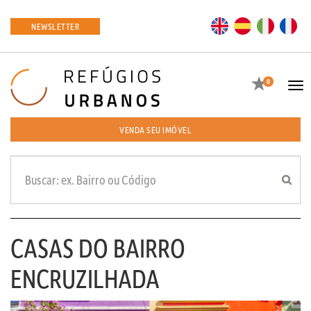
EN
ES
IT
FR
NEWSLETTER
Favoritos
0
Tog
navi
VENDA SEU IMÓVEL
CASAS DO BAIRRO
ENCRUZILHADA