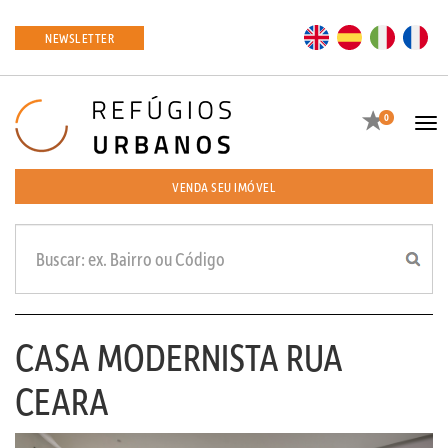
EN
ES
IT
FR
NEWSLETTER
Favoritos
0
Tog
navi
VENDA SEU IMÓVEL
CASA MODERNISTA RUA
CEARA