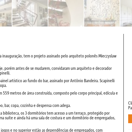
ua inauguração, tem o projeto assinado pelo arquiteto polonês Mieczyslaw
hoje, porém antes de se mudarem, convidaram um arquiteto e decorador
inelli.
nel artístico ao fundo do bar, assinado por Antônio Bandeira. Scapinelli
copa.
 559 metros de área construída, composto pelo corpo principal, edícula e
Cl
vabo, bar, copa, cozinha e despensa com adega.
Pa
 a biblioteca, os 3 dormitórios tem acesso a um terraço, protegido por
uma suíte e ainda há uma sala de costura e um dormitório de empregados,
de jogos e no superior estão as dependências de empregados, com