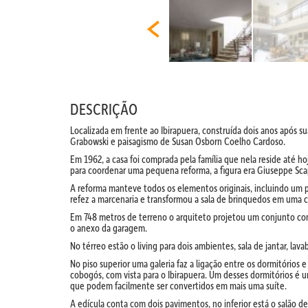
DESCRIÇÃO
Localizada em frente ao Ibirapuera, construída dois anos após s
Grabowski e paisagismo de Susan Osborn Coelho Cardoso.
Em 1962, a casa foi comprada pela família que nela reside até 
para coordenar uma pequena reforma, a figura era Giuseppe Scap
A reforma manteve todos os elementos originais, incluindo um pai
refez a marcenaria e transformou a sala de brinquedos em uma 
Em 748 metros de terreno o arquiteto projetou um conjunto com
o anexo da garagem.
No térreo estão o living para dois ambientes, sala de jantar, la
No piso superior uma galeria faz a ligação entre os dormitórios e
cobogós, com vista para o Ibirapuera. Um desses dormitórios é 
que podem facilmente ser convertidos em mais uma suíte.
A edícula conta com dois pavimentos, no inferior está o salão 