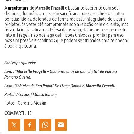
A
de
é bastante coerente com seu
arquitetura
Marcello Fragelli
discurso, dogmático, mas sem sacrificar a poesia e a beleza. Lutou
por suas idéias, defendeu de forma radical a integridade de alguns
projetos, às vezes até comprometendo a relação com o cliente, mas
foi ainda mais radical na defesa do usuário, do homem como ele de
fato é. Fragelli não nos lega definições unívocas, prontas para uso,
mas sim possíveis caminhos que podem ser trilhados para se chegar
à boa arquitetura.
Fontes pesquisadas:
Livro : “
Marcello Fragelli
– Quarenta anos de prancheta” da editora
Romano Guerra.
Livro: “O Metro de Sao Paulo” De Diana Danon &
Marcello Fragelli
Portal Vitruvius / Márcio Bariani
Fotos : Carolina Mossin
COMPARTILHE