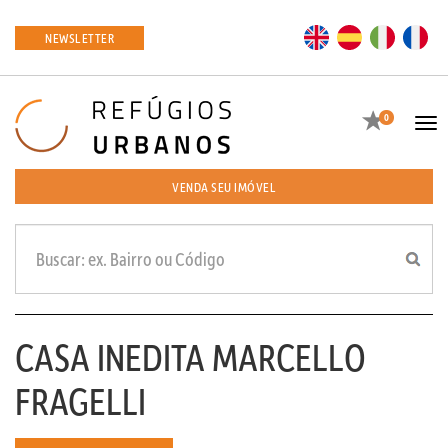
EN
ES
IT
FR
NEWSLETTER
Favoritos
0
Tog
navi
VENDA SEU IMÓVEL
CASA INEDITA MARCELLO
FRAGELLI