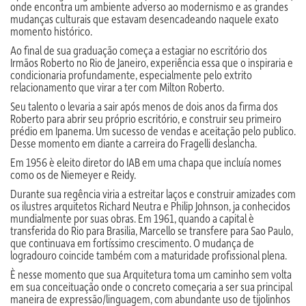
onde encontra um ambiente adverso ao modernismo e as grandes
mudanças culturais que estavam desencadeando naquele exato
momento histórico.
Ao final de sua graduação começa a estagiar no escritório dos
Irmãos Roberto no Rio de Janeiro, experiência essa que o inspiraria e
condicionaria profundamente, especialmente pelo extrito
relacionamento que virar a ter com Milton Roberto.
Seu talento o levaria a sair após menos de dois anos da firma dos
Roberto para abrir seu próprio escritório, e construir seu primeiro
prédio em Ipanema. Um sucesso de vendas e aceitação pelo publico.
Desse momento em diante a carreira do Fragelli deslancha.
Em 1956 è eleito diretor do IAB em uma chapa que incluía nomes
como os de Niemeyer e Reidy.
Durante sua regência viria a estreitar laços e construir amizades com
os ilustres arquitetos Richard Neutra e Philip Johnson, ja conhecidos
mundialmente por suas obras. Em 1961, quando a capital è
transferida do Rio para Brasilia, Marcello se transfere para Sao Paulo,
que continuava em fortíssimo crescimento. O mudança de
logradouro coincide também com a maturidade profissional plena.
È nesse momento que sua Arquitetura toma um caminho sem volta
em sua conceituação onde o concreto começaria a ser sua principal
maneira de expressão/linguagem, com abundante uso de tijolinhos