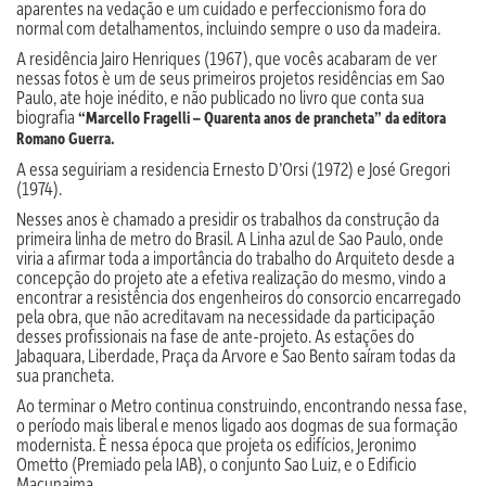
aparentes na vedação e um cuidado e perfeccionismo fora do
normal com detalhamentos, incluindo sempre o uso da madeira.
A residência Jairo Henriques (1967), que vocês acabaram de ver
nessas fotos è um de seus primeiros projetos residências em Sao
Paulo, ate hoje inédito, e não publicado no livro que conta sua
biografia
“Marcello Fragelli – Quarenta anos de prancheta” da editora
Romano Guerra.
A essa seguiriam a residencia Ernesto D’Orsi (1972) e José Gregori
(1974).
Nesses anos è chamado a presidir os trabalhos da construção da
primeira linha de metro do Brasil. A Linha azul de Sao Paulo, onde
viria a afirmar toda a importância do trabalho do Arquiteto desde a
concepção do projeto ate a efetiva realização do mesmo, vindo a
encontrar a resistência dos engenheiros do consorcio encarregado
pela obra, que não acreditavam na necessidade da participação
desses profissionais na fase de ante-projeto. As estações do
Jabaquara, Liberdade, Praça da Arvore e Sao Bento saíram todas da
sua prancheta.
Ao terminar o Metro continua construindo, encontrando nessa fase,
o período mais liberal e menos ligado aos dogmas de sua formação
modernista. È nessa época que projeta os edifícios, Jeronimo
Ometto (Premiado pela IAB), o conjunto Sao Luiz, e o Edificio
Macunaima.