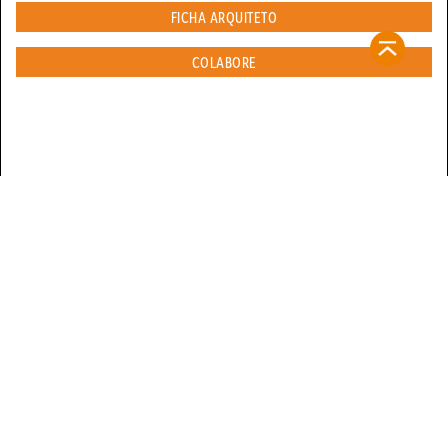
FICHA ARQUITETO
COLABORE
contato@refugiosurbanos.com.br
Rua Harmonia, 1250 - Loja 2
Tel 11 3129-5090
11 98146-0057
CRECI 27450 - J