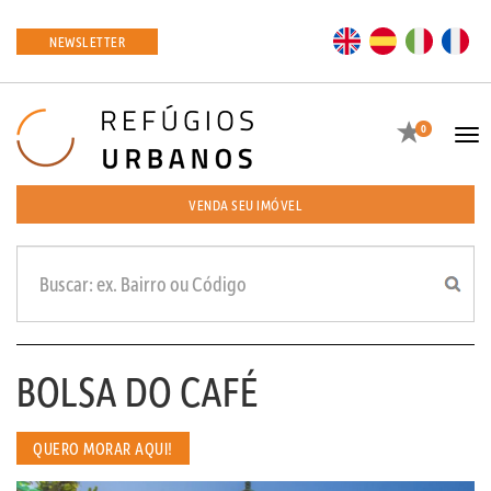
EN
ES
IT
FR
NEWSLETTER
Favoritos
0
Tog
navi
VENDA SEU IMÓVEL
BOLSA DO CAFÉ
QUERO MORAR AQUI!