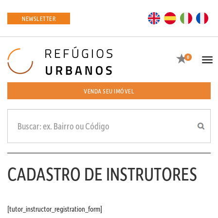
EN
ES
IT
FR
NEWSLETTER
Favoritos
0
Tog
navi
VENDA SEU IMÓVEL
CADASTRO DE INSTRUTORES
[tutor_instructor_registration_form]