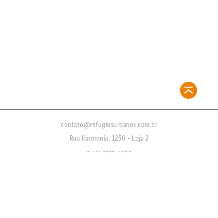
contato@refugiosurbanos.com.br
Rua Harmonia, 1250 - Loja 2
Tel 11 3129-5090
11 98146-0057
CRECI 27450 - J